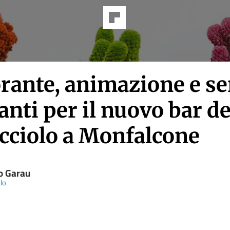
rante, animazione e se
nti per il nuovo bar de
icciolo a Monfalcone
io Garau
olo