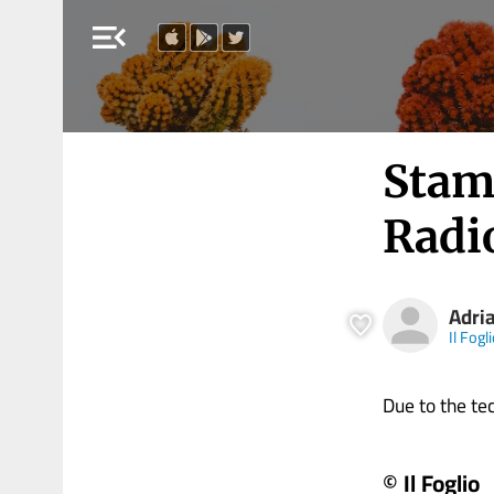
menu_open
Stamp
Radi
Adria
Il Fogl
Due to the tech
© Il Foglio