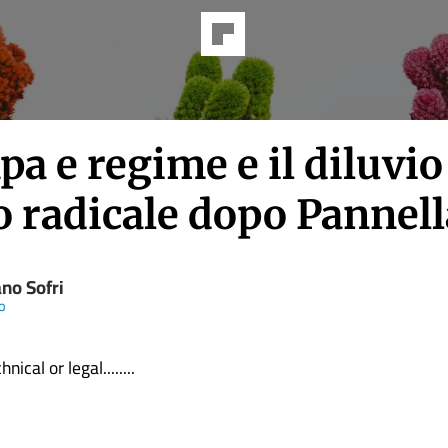
a e regime e il diluvio
o radicale dopo Pannell
no Sofri
io
nical or legal........