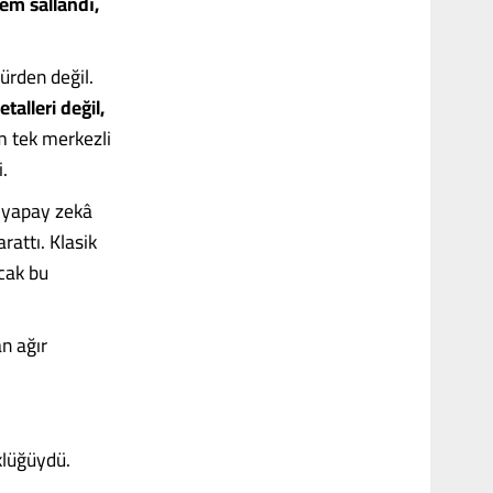
tem sallandı,
ürden değil.
alleri değil,
 tek merkezli
i.
e yapay zekâ
rattı. Klasik
ncak bu
n ağır
klüğüydü.