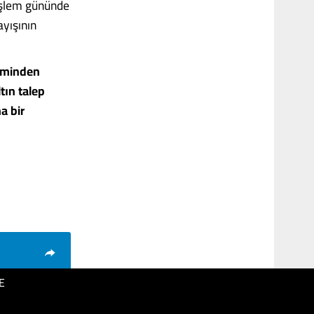
 işlem gününde
yışının
teminden
tın talep
a bir
E