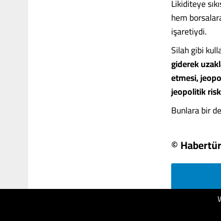
Likiditeye sık
hem borsalara
işaretiydi.
Silah gibi kul
giderek uzakl
etmesi, jeopo
jeopolitik ri
Bunlara bir de 
© Habertü