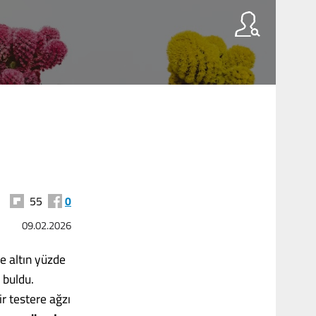
55
0
09.02.2026
e altın yüzde
 buldu.
r testere ağzı