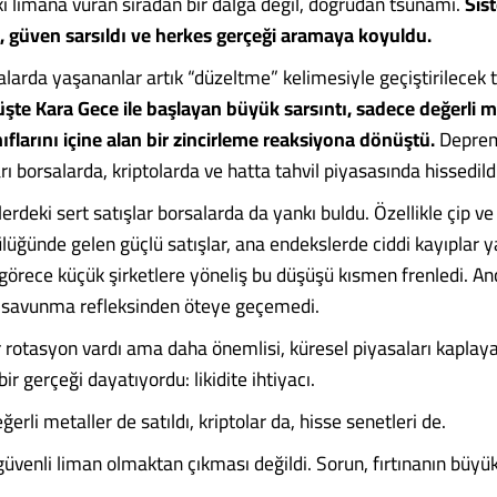
ki limana vuran sıradan bir dalga değil, doğrudan tsunami.
Sis
ü, güven sarsıldı ve herkes gerçeği aramaya koyuldu.
larda yaşananlar artık “düzeltme” kelimesiyle geçiştirilecek t
şte Kara Gece ile başlayan büyük sarsıntı, sadece değerli met
nıflarını içine alan bir zincirleme reaksiyona dönüştü.
Deprem
ları borsalarda, kriptolarda ve hatta tahvil piyasasında hissedild
erdeki sert satışlar borsalarda da yankı buldu. Özellikle çip v
ülüğünde gelen güçlü satışlar, ana endekslerde ciddi kayıplar ya
 görece küçük şirketlere yöneliş bu düşüşü kısmen frenledi. A
r savunma refleksinden öteye geçemedi.
r rotasyon vardı ama daha önemlisi, küresel piyasaları kaplaya
ir gerçeği dayatıyordu: likidite ihtiyacı.
erli metaller de satıldı, kriptolar da, hisse senetleri de.
güvenli liman olmaktan çıkması değildi. Sorun, fırtınanın büyü