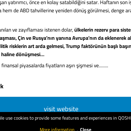
ışan yatırımcı, önce en kolay satabildiğini satar. Haftanın son
 hem de ABD tahvillerine yeniden dönüş görülmesi, denge ara
lanılan ve zayıflaması istenen dolar,
ülkelerin rezerv para sis
aşması, Çin ve Rusya’nın yanına Avrupa’nın da eklenerek al
litik risklerin art arda gelmesi, Trump faktörünün başlı başın
sk haline dönüşmesi…
finansal piyasalarda fiyatların aşırı şişmesi ve........
rk
visit website
We use cookies to provide some features and experiences in QOSH
More information
.
Close