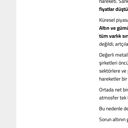
hareketi. San
fiyatlar düşt
Küresel piyasa
Altın ve gümü
tüm varlık sı
değildi; artçı
Değerli metall
şirketleri önc
sektörlere ve
hareketler bi
Ortada net bi
atmosfer tek b
Bu nedenle değ
Sorun altının 