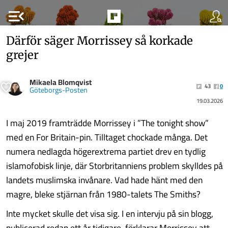
menu_open
Därför säger Morrissey så korkade
grejer
Mikaela Blomqvist
43
0
Göteborgs-Posten
19.03.2026
I maj 2019 framträdde Morrissey i ”The tonight show”
med en For Britain-pin. Tilltaget chockade många. Det
numera nedlagda högerextrema partiet drev en tydlig
islamofobisk linje, där Storbritanniens problem skylldes på
landets muslimska invånare. Vad hade hänt med den
magre, bleke stjärnan från 1980-talets The Smiths?
Inte mycket skulle det visa sig. I en intervju på sin blogg,
publicerad redan ett år tidigare, förklarar Morrissey att