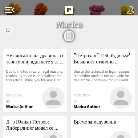
menu_open
Marica
Не вдигайте наздравица за 
"Петрохан": Гей, будизъм? 
територии, вдигнете я за 
Всъщност отлично 
езика - той ни е съхранил, 
прикритие за подготвена 
Due to the technical or legal reasons, 
Due to the technical or legal reasons, 
когато сме нямали 
група за спецпоръчки
readability mode is not available for 
readability mode is not available for 
this article. Thank you for your kind 
this article. Thank you for your kind 
граници!
understanding.
understanding.
03.03.2026
15.02.2026
80
70
Marica Author
Marica Author
Д-р Юлиян Петров: 
Време за мадуровци
Либералният модел се 
провали, доброто дете е 