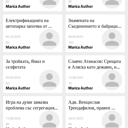
60
90
Marica Author
Marica Author
Електрификацията на 
Знамената на 
автопарка започва от 
Съединението и байраците 
служебните коли
на Разeдинението
06.10.2025
06.09.2025
60
150
Marica Author
Marica Author
За тройката, Ямал и 
Славчо Атанасов: Срещата 
селфитата
в Аляска като дежавю, или 
защо Европа я няма на 
05.09.2025
13.08.2025
масата
60
70
Marica Author
Marica Author
Игра на думи замазва 
Адв. Венцислав 
проблема със сегрегацията 
Трендафилов, правен 
в училищата
експерт: Промените в 
12.08.2025
29.07.2025
Закона за движение по 
60
60
пътищата нарушават 