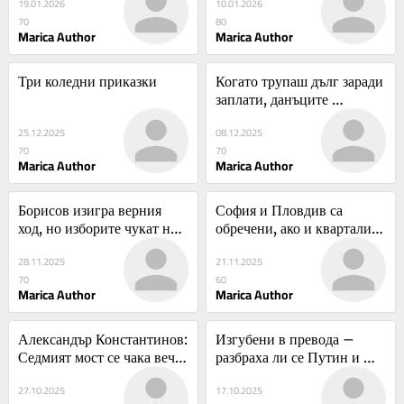
19.01.2026
10.01.2026
ощетено
70
80
Marica Author
Marica Author
Три коледни приказки
Когато трупаш дълг заради 
заплати, данъците 
неизбежно ще скочат
25.12.2025
08.12.2025
70
70
Marica Author
Marica Author
Борисов изигра верния 
София и Пловдив са 
ход, но изборите чукат на 
обречени, ако и кварталите 
вратата
не станат зони за 
28.11.2025
21.11.2025
паркиране
70
60
Marica Author
Marica Author
Александър Константинов: 
Изгубени в превода – 
Седмият мост се чака вече 
разбраха ли се Путин и 
43 години, по план има и 
Аш-Шараа за Сирия
27.10.2025
17.10.2025
осми