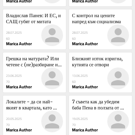
Marica Author
Marica Author
правото на ЕС
Владислав Панев: И ЕС, и 
С контрол на цените 
САЩ губят от митата
напред към социализма
28.07.2025
28.07.2025
60
60
Marica Author
Marica Author
Грешка на матурата? Или 
Близкият изток изригна, 
четене с (не)разбиране на 
кутията се отвори
възрастните
23.06.2025
13.06.2025
70
60
Marica Author
Marica Author
Локалите - да си най-
7 съвета как да убедим 
якият в квартала, като 
баба Пена в ползата от 
унижиш слабия
еврото
20.05.2025
19.05.2025
70
70
Marica Author
Marica Author