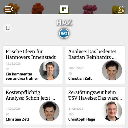
menu_open
HAZ
Frische Ideen für 
Analyse: Das bedeutet 
Hannovers Innenstadt
Bastian Reinhardts 
Austritt für die SPD – 
15.03.2026
18.01.2026
und für ihn selbst
50
Ein kommentar
70
von andrea tratner
Christian Zett
Kostenpflichtig 
Zerstörungswut beim 
Analyse: Schon jetzt 
TSV Havelse: Das waren 
werden im 
keine Fußballfans, 
14.09.2025
31.08.2025
Bürgermeister-Rennen 
sondern Verbrecher
90
150
die Karten neu 
Christian Zett
Christoph Hage
gemischt