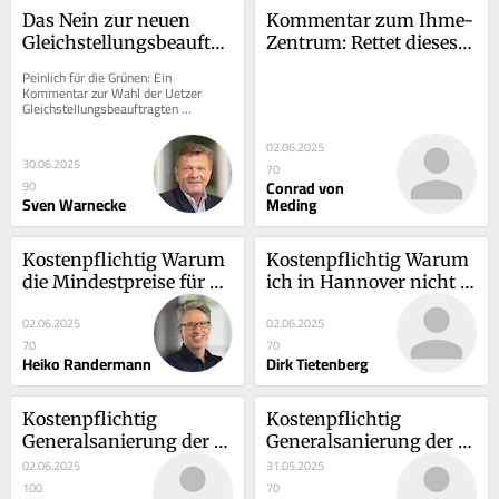
Das Nein zur neuen 
Kommentar zum Ihme-
Gleichstellungsbeauftragten
Zentrum: Rettet dieses 
 für Uetze ist der 
Großprojekt!
Peinlich für die Grünen: Ein 
Grünen und dem Amt 
Kommentar zur Wahl der Uetzer 
Gleichstellungsbeauftragten 
nicht würdig
Kostenpflichtig﻿Das Nein zur neuen...
02.06.2025
30.06.2025
70
Conrad von
90
Sven Warnecke
Meding
Kostenpflichtig Warum 
Kostenpflichtig Warum 
die Mindestpreise für 
ich in Hannover nicht 
Taxis in Hannover ein 
auf das Taxi verzichten 
02.06.2025
02.06.2025
Fehler sind
möchte
70
70
Heiko Randermann
Dirk Tietenberg
Kostenpflichtig 
Kostenpflichtig 
Generalsanierung der 
Generalsanierung der 
Fußgängerzone? Die 
Fußgängerzone? Die 
02.06.2025
31.05.2025
Wunstorfer müssten 
Wunstorfer müssten 
100
70