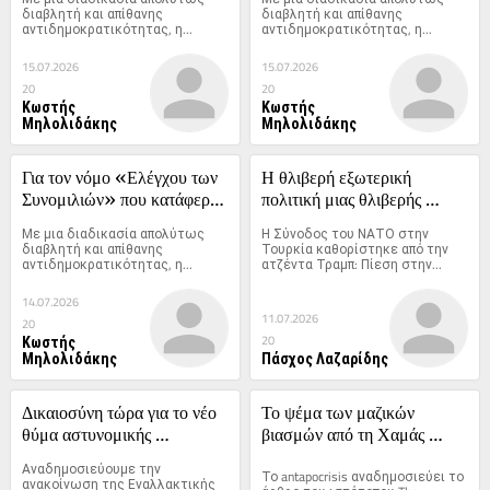
ευρωγραφειοκρατία στις 9 
ευρωγραφειοκρατία στις 9 
διαβλητή και απίθανης 
διαβλητή και απίθανης 
αντιδημοκρατικότητας, η...
αντιδημοκρατικότητας, η...
Ιουλίου
Ιουλίου
15.07.2026
15.07.2026
20
20
Κωστής
Κωστής
Μηλολιδάκης
Μηλολιδάκης
Για τον νόμο «Ελέγχου των 
Η θλιβερή εξωτερική 
Συνομιλιών» που κατάφερε 
πολιτική μιας θλιβερής 
να περάσει η 
άρχουσας τάξης
Με μια διαδικασία απολύτως 
Η Σύνοδος του ΝΑΤΟ στην 
ευρωγραφειοκρατία στις 9 
διαβλητή και απίθανης 
Τουρκία καθορίστηκε από την 
αντιδημοκρατικότητας, η...
ατζέντα Τραμπ: Πίεση στην...
Ιουλίου
14.07.2026
11.07.2026
20
Κωστής
20
Μηλολιδάκης
Πάσχος Λαζαρίδης
Δικαιοσύνη τώρα για το νέο 
Το ψέμα των μαζικών 
θύμα αστυνομικής 
βιασμών από τη Χαμάς 
δολοφονίας στο Άργος!
ζωντανεύει και πάλι μετά την 
Αναδημοσιεύουμε την 
Το antapocrisis αναδημοσιεύει το 
αποκάλυψη των βιασμών 
ανακοίνωση της Εναλλακτικής 