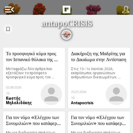
menu_open
antapoCRISIS
Το προσφυγικό κύμα προς 
Διακήρυξη της Μαδρίτης για 
τον Ισπανικό θύλακα της 
το Δικαίωμα στην Αντίσταση
Θεούτα στην Αφρική: Μια 
Μεταφράζω δύο άρθρα που 
Στις 13–14 Ιουνίου 2026, 
οργανωμένη επιχείρηση και 
εξετάζουν το πρόσφατο 
εκπρόσωποι οργανώσεων 
προσφυγικό κύμα προς τον 
ανθρωπίνων δικαιωμάτων, 
η μακροπρόθεσμη 
Ισπανικό...
πολιτικών...
αντιμετώπισή της
02.08.2026
25.07.2026
10
Κωστής
10
Μηλολιδάκης
Antapocrisis
Για τον νόμο «Ελέγχου των 
Για τον νόμο «Ελέγχου των 
Συνομιλιών» που κατάφερε 
Συνομιλιών» που κατάφερε 
να περάσει η 
να περάσει η 
Με μια διαδικασία απολύτως 
Με μια διαδικασία απολύτως 