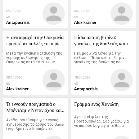
05.05.2026
04.05.2026
40
50
Antapocrisis
Alex krainer
Η αναταραχή στην Ουκρανία 
Πίσω από τη βιτρίνα: 
προσφέρει πολλές ευκαιρίες 
γυναίκες της δουλειάς και της 
για μεγάλα κέρδη, πάρα 
ζωής. Μια συνέντευξη με την 
Μετά την ένοπλη κατάλυση της 
Πες μας λίγα λόγια για την 
πολλές…
Ειρήνη Γεωργοπούλου.
νόμιμης κυβέρνησης της 
έκθεση «Πίσω από τη βιτρίνα: 
Ουκρανίας κατά το 2014 με...
γυναίκες της δουλειάς και...
29.04.2026
18.04.2026
60
40
Alex krainer
Antapocrisis
Τι εννοούν πραγματικά ο 
Γράμμα ενός Χανιώτη
Μπέντζαμιν Νετανιάχου και 
η ισραηλινή δεξιά όταν 
Αγαπητοί φίλοι της 
Αναδημοσιεύουμε για λόγους 
Πρωτοβουλίας, Σας γράφω για 
αναφέρονται στο «Μεγάλο 
ενημέρωσης το άρθρο του Daniel 
να πω δυο λόγια για το θέμα 
Levy, Βρετανο-Ισραηλινού...
Ισραήλ»
της...