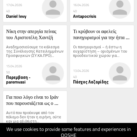
17.04.2026
16.04.2026
40
40
Daniel levy
Antapocrisis
Νίκη στην απεργία πείνας 
Τι κρύβουν οι αφελείς 
του Αριστοτέλη Χαντζή
πανηγυρισμοί για την ήττα 
του Όρμπαν;
Αναδημοσιεύουμε το κάλεσμα 
Οι πανηγυρισμοί – ή έστω η 
της Συνέλευσης Κατειλημμένων 
ευχαρίστηση – ορισμένων του 
Προσφυγικών (ΣΥ.ΚΑ.ΠΡΟ)...
προοδευτικού χώρου για...
15.04.2026
13.04.2026
50
Παρεμβαση -
40
paremvasi
Πάσχος Λαζαρίδης
Για ποιο λόγο είναι το Ιράν 
που παρουσιάζεται ως ο 
πραγματικός νικητής
Αυτό που προέκυψε από τον 
πόλεμο δεν ήταν η ειρήνη, ούτε 
καν μια αξιόπιστη...
We use cookies to provide some features and experiences in
QOSHE
10.04.2026