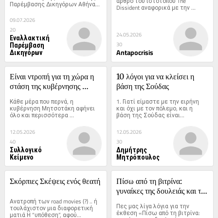
άρθρο του ιστότοπου The 
Παρέμβασης Δικηγόρων Αθήνας 
που διαπράττει το Ισραήλ
Dissident αναφορικά με την 
για...
αναβίωση...
09.07.2026
20
24.05.2026
Εναλλακτική
Παρέμβαση
30
Δικηγόρων
Antapocrisis
Είναι ντροπή για τη χώρα η 
10 λόγοι για να κλείσει η 
στάση της κυβέρνησης 
βάση της Σούδας
Μητσοτάκη, είναι ντροπή για 
Κάθε μέρα που περνά, η 
1. Γιατί είμαστε με την ειρήνη 
την Αριστερά να μην κάνει 
κυβέρνηση Μητσοτάκη αφήνει 
και όχι με τον πόλεμο, και η 
όλο και περισσότερα 
βάση της Σούδας είναι...
κάτι για τη βάση της Σούδας
δαχτυλικά...
12.05.2026
12.05.2026
40
30
Συλλογικό
Δημήτρης
Κείμενο
Μητρόπουλος
Σκόρπιες Σκέψεις ενός θεατή
Πίσω από τη βιτρίνα: 
γυναίκες της δουλειάς και της 
Ανατροπή των road movies (?) .. ή 
ζωής. Μια συνέντευξη με την 
Πες μας λίγα λόγια για την 
τουλάχιστον μια διαφορετική 
Ειρήνη Γεωργοπούλου. 
έκθεση «Πίσω από τη βιτρίνα: 
ματιά Η “υπόθεση”, αφού...