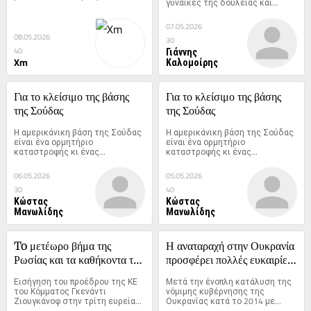
γυναίκες της δουλειάς και...
(copy)
07.05.2026
08.05.2026
30
Γιάννης
40
Xm
Καλομοίρης
Για το κλείσιμο της βάσης 
Για το κλείσιμο της βάσης 
της Σούδας
της Σούδας
Η αμερικάνικη βάση της Σούδας 
Η αμερικάνικη βάση της Σούδας 
είναι ένα ορμητήριο 
είναι ένα ορμητήριο 
καταστροφής κι ένας...
καταστροφής κι ένας...
06.05.2026
05.05.2026
30
40
Κώστας
Κώστας
Μανωλίδης
Μανωλίδης
To μετέωρο βήμα της 
Η αναταραχή στην Ουκρανία 
Ρωσίας και τα καθήκοντα του 
προσφέρει πολλές ευκαιρίες 
ΚΚΡΟ
για μεγάλα κέρδη, πάρα 
Εισήγηση του προέδρου της ΚΕ 
Μετά την ένοπλη κατάλυση της 
πολλές…
του Κόμματος Γκενάντι 
νόμιμης κυβέρνησης της 
Ζιουγκάνοφ στην τρίτη ευρεία...
Ουκρανίας κατά το 2014 με...