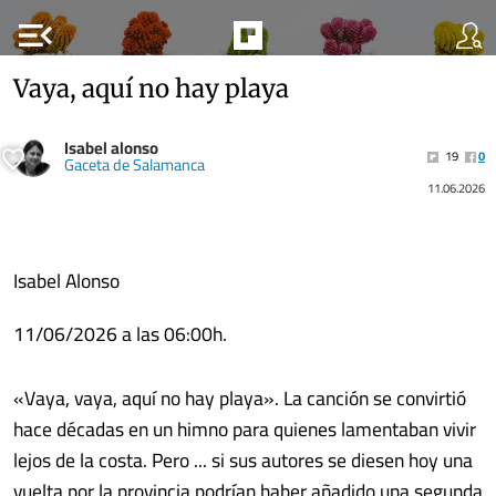
menu_open
Vaya, aquí no hay playa
Isabel alonso
19
0
Gaceta de Salamanca
11.06.2026
Isabel Alonso
11/06/2026 a las 06:00h.
«Vaya, vaya, aquí no hay playa». La canción se convirtió
hace décadas en un himno para quienes lamentaban vivir
lejos de la costa. Pero ... si sus autores se diesen hoy una
vuelta por la provincia podrían haber añadido una segunda