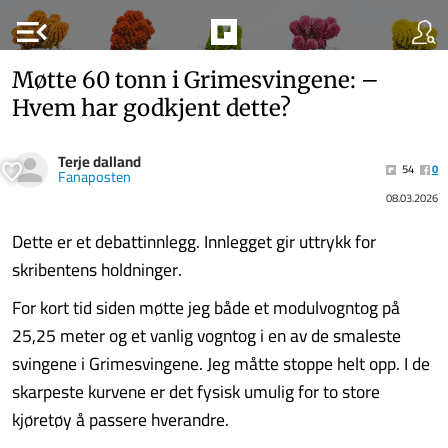
menu_open
Møtte 60 tonn i Grimesvingene: –⁠
Hvem har godkjent dette?
Terje dalland
54
0
Fanaposten
08.03.2026
Dette er et debattinnlegg. Innlegget gir uttrykk for
skribentens holdninger.
For kort tid siden møtte jeg både et modulvogntog på
25,25 meter og et vanlig vogntog i en av de smaleste
svingene i Grimesvingene. Jeg måtte stoppe helt opp. I de
skarpeste kurvene er det fysisk umulig for to store
kjøretøy å passere hverandre.