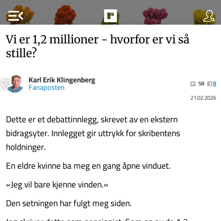
menu_open
Vi er 1,2 millioner - hvorfor er vi så
stille?
Karl Erik Klingenberg
58
0
Fanaposten
21.02.2026
Dette er et debattinnlegg, skrevet av en ekstern
bidragsyter. Innlegget gir uttrykk for skribentens
holdninger.
En eldre kvinne ba meg en gang åpne vinduet.
«Jeg vil bare kjenne vinden.»
Den setningen har fulgt meg siden.