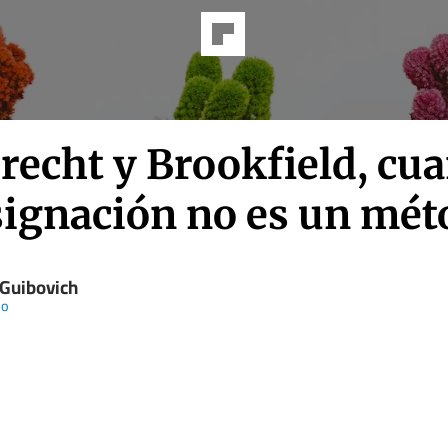
recht y Brookfield, cu
esignación no es un mé
 Guibovich
so