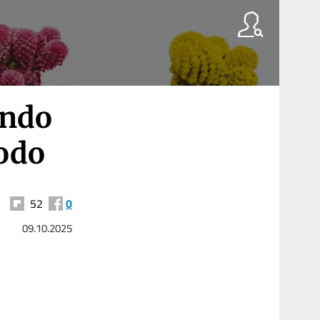
ando
todo
52
0
09.10.2025