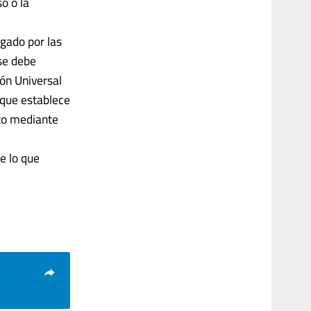
o o la
rgado por las
 se debe
ión Universal
que establece
nto mediante
e lo que