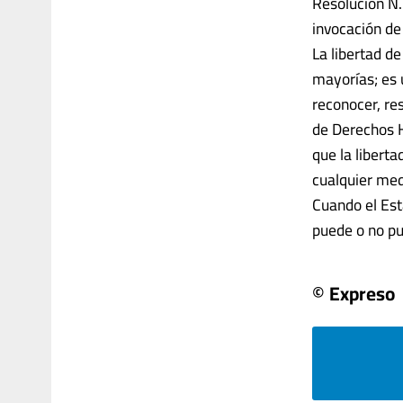
Resolución N.
invocación de
La libertad de
mayorías; es 
reconocer, res
de Derechos 
que la libert
cualquier med
Cuando el Esta
puede o no pued
© Expreso