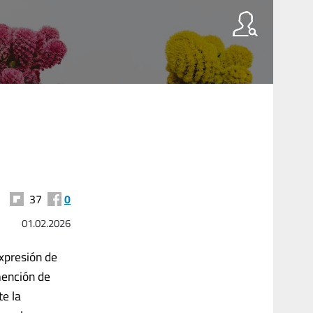
37
0
01.02.2026
expresión de
mención de
te la