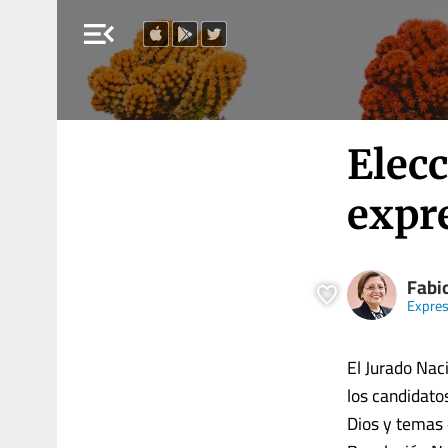
menu_open
Elecc
expr
Fabio
Expre
El Jurado Naci
los candidato
Dios y temas 