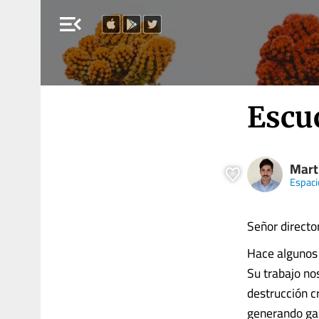
menu_open
Escu
Mart
Espaci
Señor director
Hace algunos 
Su trabajo no
destrucción c
generando gana