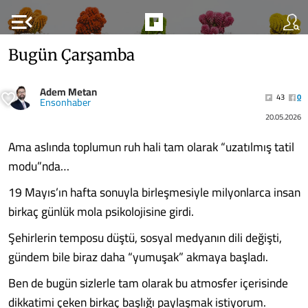
menu_open
Bugün Çarşamba
Adem Metan
43
0
Ensonhaber
20.05.2026
Ama aslında toplumun ruh hali tam olarak “uzatılmış tatil
modu”nda…
19 Mayıs’ın hafta sonuyla birleşmesiyle milyonlarca insan
birkaç günlük mola psikolojisine girdi.
Şehirlerin temposu düştü, sosyal medyanın dili değişti,
gündem bile biraz daha “yumuşak” akmaya başladı.
Ben de bugün sizlerle tam olarak bu atmosfer içerisinde
dikkatimi çeken birkaç başlığı paylaşmak istiyorum.