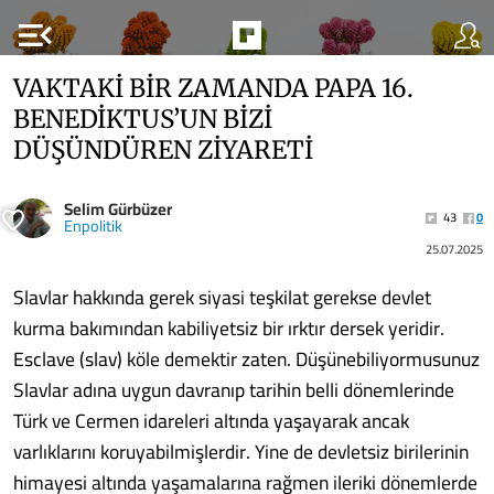
menu_open
VAKTAKİ BİR ZAMANDA PAPA 16.
BENEDİKTUS’UN BİZİ
DÜŞÜNDÜREN ZİYARETİ
Selim Gürbüzer
43
0
Enpolitik
25.07.2025
Slavlar hakkında gerek siyasi teşkilat gerekse devlet
kurma bakımından kabiliyetsiz bir ırktır dersek yeridir.
Esclave (slav) köle demektir zaten. Düşünebiliyormusunuz
Slavlar adına uygun davranıp tarihin belli dönemlerinde
Türk ve Cermen idareleri altında yaşayarak ancak
varlıklarını koruyabilmişlerdir. Yine de devletsiz birilerinin
himayesi altında yaşamalarına rağmen ileriki dönemlerde