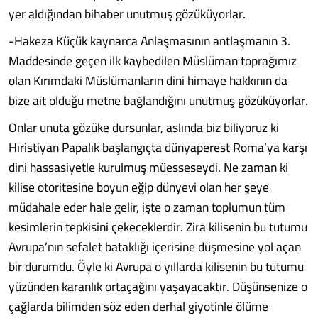
yer aldığından bihaber unutmuş gözüküyorlar.
-Hakeza Küçük kaynarca Anlaşmasının antlaşmanın 3.
Maddesinde geçen ilk kaybedilen Müslüman toprağımız
olan Kırımdaki Müslümanların dini himaye hakkının da
bize ait olduğu metne bağlandığını unutmuş gözüküyorlar.
Onlar unuta gözüke dursunlar, aslında biz biliyoruz ki
Hıristiyan Papalık başlangıçta dünyaperest Roma’ya karşı
dini hassasiyetle kurulmuş müesseseydi. Ne zaman ki
kilise otoritesine boyun eğip dünyevi olan her şeye
müdahale eder hale gelir, işte o zaman toplumun tüm
kesimlerin tepkisini çekeceklerdir. Zira kilisenin bu tutumu
Avrupa’nın sefalet bataklığı içerisine düşmesine yol açan
bir durumdu. Öyle ki Avrupa o yıllarda kilisenin bu tutumu
yüzünden karanlık ortaçağını yaşayacaktır. Düşünsenize o
çağlarda bilimden söz eden derhal giyotinle ölüme