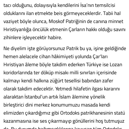
tacı olduğunu, dolayısıyla kendilerini İsa’nın temsilcisi
olduklarını ilan etmekte beis görmeyeceklerdir. Tabii hal
vaziyet böyle olunca, Moskof Patriğinin de canına minnet
Hıristiyanlığa öncülük etmenin Çarların hakkı olduğu savını
zihinlere işleyecektir habire.
Ne diyelim işte görüyorsunuz Patrik bu ya, işine geldiğinde
hemen alelacele cihan hâkimiyeti yolunda Çar'ları
Hıristiyan âleme böyle takdim ederken Türkiye ise Lozan
koridorlarında ter döküp misakı milli sınırları içerisinde
kalmayı kendi halkına züğürt tesellisi babından zafer
olarak takdim edecektir. Yetmedi hilafetin ilgası kararını
alaraktan İstanbul’un artık İslam âlemine yönelik
birleştirici dini merkez konumumuzu masada kendi
elimizden çıkardığımız gibi Ortodoks patrikhanesinin statü
kazanmasına ise ses çıkarmayıp gönüllerini hoş tutmuşuz
da. Bu durumda bağımsızlıklarına kavuşan tüm Ortodoks