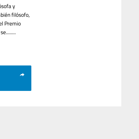
ósofa y
bién filósofo,
el Premio
.......