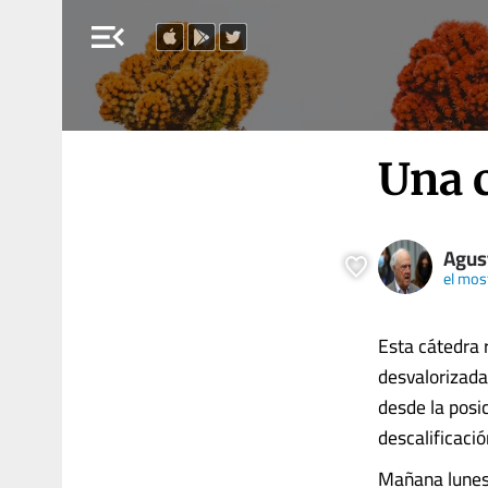
menu_open
Una c
Agus
el mos
Esta cátedra 
desvalorizada 
desde la posi
descalificació
Mañana lunes,