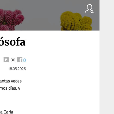
lósofa
30
0
18.05.2026
tantas veces
imos días, y
ra Carla