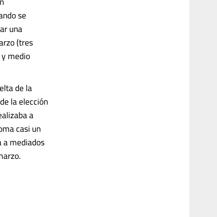
án
mando se
tar una
rzo (tres
s y medio
elta de la
de la elección
ealizaba a
toma casi un
ta a mediados
marzo.