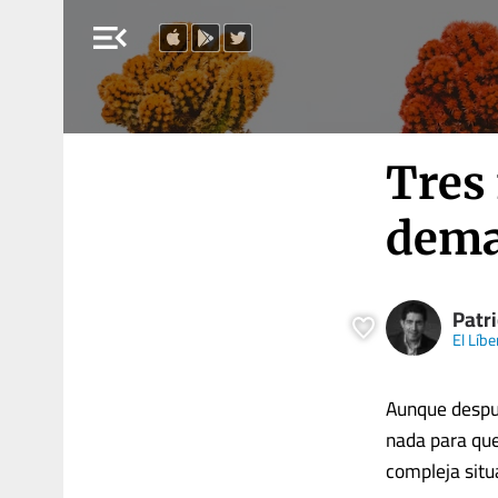
menu_open
Tres
dema
Patri
El Líbe
Aunque despué
nada para que 
compleja situa