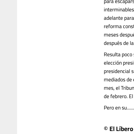
para escapars
interminables
adelante para
reforma const
meses después
después de la
Resulta poco 
elección pres
presidencial 
mediados de e
mes, el Tribun
de febrero. E
Pero en su......
© El Líbero