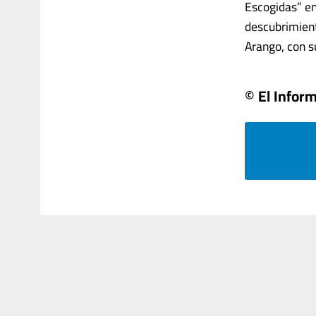
Escogidas” en 
descubrimient
Arango, con su 
© El Infor