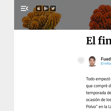
menu_open
El fi
Fuad
El Inf
Todo empezó c
que compré du
temporada de 
ocasión de lo
Polvo” en la 