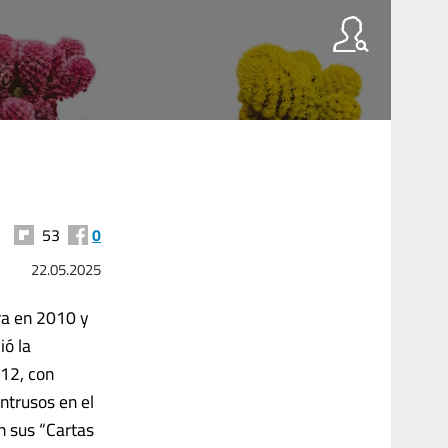
53
0
22.05.2025
ra en 2010 y
ió la
12, con
ntrusos en el
n sus “Cartas