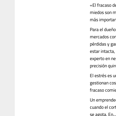
«El fracaso d
miedos son ma
más important
Para el dueño
mercados como
pérdidas y ga
estar intacta,
experto en ne
precisión quir
El estrés es 
gestionan cos
fracaso comie
Un emprendedo
cuando el cort
se agota. En....