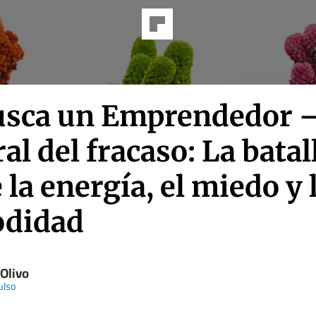
usca un Emprendedor –
l del fracaso: La batal
 la energía, el miedo y 
didad
 Olivo
ulso