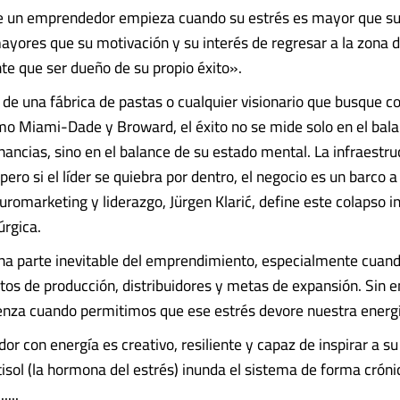
e un emprendedor empieza cuando su estrés es mayor que su
yores que su motivación y su interés de regresar a la zona d
e que ser dueño de su propio éxito».
 de una fábrica de pastas o cualquier visionario que busque c
 Miami-Dade y Broward, el éxito no se mide solo en el bal
nancias, sino en el balance de su estado mental. La infraestr
 pero si el líder se quiebra por dentro, el negocio es un barco a 
uromarketing y liderazgo, Jürgen Klarić, define este colapso i
úrgica.
una parte inevitable del emprendimiento, especialmente cuan
tos de producción, distribuidores y metas de expansión. Sin 
nza cuando permitimos que ese estrés devore nuestra energía
r con energía es creativo, resiliente y capaz de inspirar a su
isol (la hormona del estrés) inunda el sistema de forma crónic
....