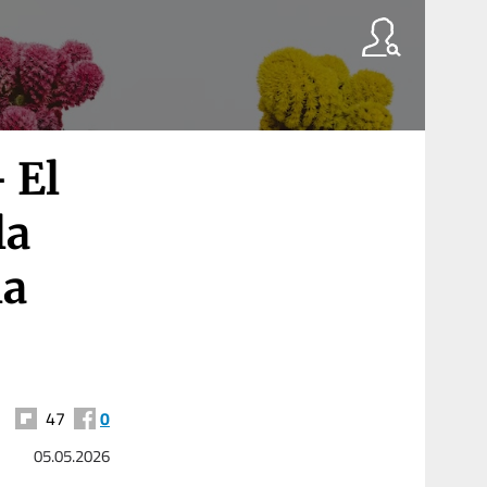
 El
la
la
47
0
05.05.2026