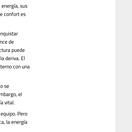
 energía, sus
e confort es
onquistar
ance de
uctura puede
la deriva. El
nterno con una
do se
embargo, el
 vital.
 equipo. Pero
a, la energía