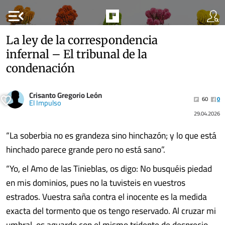
menu_open
La ley de la correspondencia
infernal – El tribunal de la
condenación
Crisanto Gregorio León
60
0
El Impulso
29.04.2026
“La soberbia no es grandeza sino hinchazón; y lo que está
hinchado parece grande pero no está sano”.
“Yo, el Amo de las Tinieblas, os digo: No busquéis piedad
en mis dominios, pues no la tuvisteis en vuestros
estrados. Vuestra saña contra el inocente es la medida
exacta del tormento que os tengo reservado. Al cruzar mi
umbral, os aguardo con el mismo tridente de desprecio