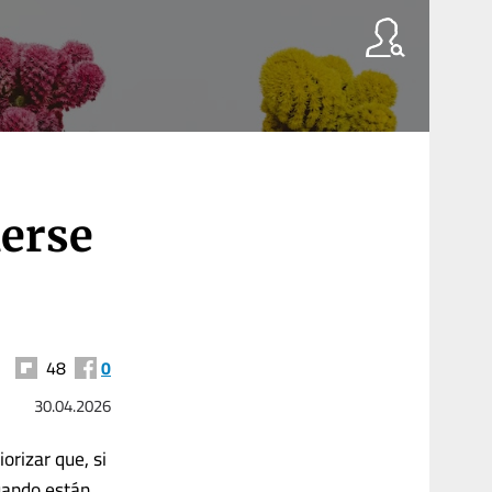
erse
48
0
30.04.2026
orizar que, si
uando están