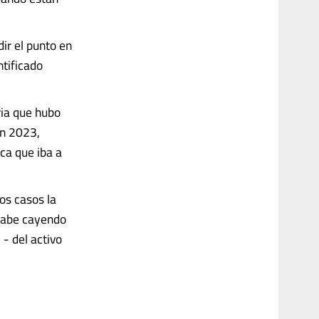
ir el punto en
ntificado
ria que hubo
en 2023,
ca que iba a
os casos la
acabe cayendo
 - del activo