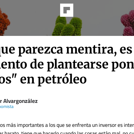
ue parezca mentira, es
nto de plantearse pon
os" en petróleo
or Alvargonzález
nomista
os más importantes a los que se enfrenta un inversor es interi
r barato, tiene que hacerlo cuando las cosas están mal, no c