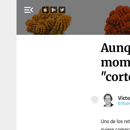
menu_open
Aunq
mome
"cort
Víct
El Eco
Uno de los ret
quiere compra