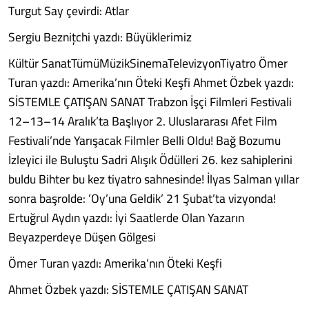
Turgut Say çevirdi: Atlar
Sergiu Beznițchi yazdı: Büyüklerimiz
Kültür SanatTümüMüzikSinemaTelevizyonTiyatro Ömer
Turan yazdı: Amerika’nın Öteki Keşfi Ahmet Özbek yazdı:
SİSTEMLE ÇATIŞAN SANAT Trabzon İşçi Filmleri Festivali
12–13–14 Aralık’ta Başlıyor 2. Uluslararası Afet Film
Festivali’nde Yarışacak Filmler Belli Oldu! Bağ Bozumu
İzleyici ile Buluştu Sadri Alışık Ödülleri 26. kez sahiplerini
buldu Bihter bu kez tiyatro sahnesinde! İlyas Salman yıllar
sonra başrolde: ’Oy’una Geldik’ 21 Şubat’ta vizyonda!
Ertuğrul Aydın yazdı: İyi Saatlerde Olan Yazarın
Beyazperdeye Düşen Gölgesi
Ömer Turan yazdı: Amerika’nın Öteki Keşfi
Ahmet Özbek yazdı: SİSTEMLE ÇATIŞAN SANAT