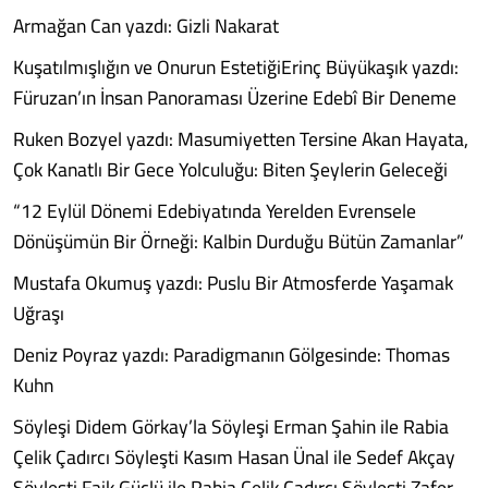
Armağan Can yazdı: Gizli Nakarat
Kuşatılmışlığın ve Onurun EstetiğiErinç Büyükaşık yazdı:
Füruzan’ın İnsan Panoraması Üzerine Edebî Bir Deneme
Ruken Bozyel yazdı: Masumiyetten Tersine Akan Hayata,
Çok Kanatlı Bir Gece Yolculuğu: Biten Şeylerin Geleceği
“12 Eylül Dönemi Edebiyatında Yerelden Evrensele
Dönüşümün Bir Örneği: Kalbin Durduğu Bütün Zamanlar”
Mustafa Okumuş yazdı: Puslu Bir Atmosferde Yaşamak
Uğraşı
Deniz Poyraz yazdı: Paradigmanın Gölgesinde: Thomas
Kuhn
Söyleşi Didem Görkay’la Söyleşi Erman Şahin ile Rabia
Çelik Çadırcı Söyleşti Kasım Hasan Ünal ile Sedef Akçay
Söyleşti Faik Güçlü ile Rabia Çelik Çadırcı Söyleşti Zafer