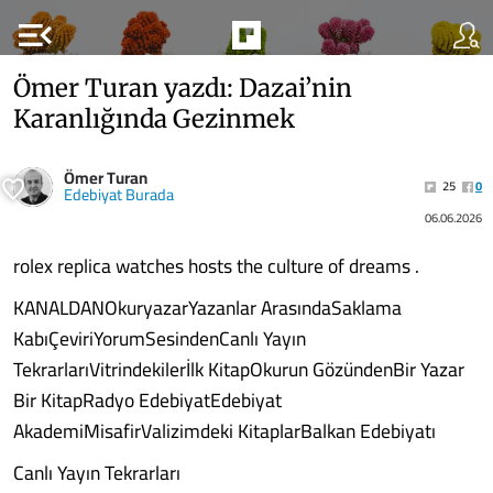
menu_open
Ömer Turan yazdı: Dazai’nin
Karanlığında Gezinmek
Ömer Turan
25
0
Edebiyat Burada
06.06.2026
rolex replica watches hosts the culture of dreams .
KANALDANOkuryazarYazanlar ArasındaSaklama
KabıÇeviriYorumSesindenCanlı Yayın
TekrarlarıVitrindekilerİlk KitapOkurun GözündenBir Yazar
Bir KitapRadyo EdebiyatEdebiyat
AkademiMisafirValizimdeki KitaplarBalkan Edebiyatı
Canlı Yayın Tekrarları