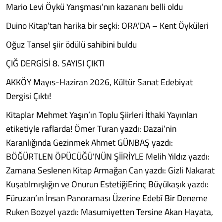
Mario Levi Öykü Yarışması’nın kazananı belli oldu
Duino Kitap’tan harika bir seçki: ORA’DA – Kent Öyküleri
Oğuz Tansel şiir ödülü sahibini buldu
ÇIĞ DERGİSİ 8. SAYISI ÇIKTI
AKKÖY Mayıs-Haziran 2026, Kültür Sanat Edebiyat
Dergisi Çıktı!
Kitaplar Mehmet Yaşın’ın Toplu Şiirleri İthaki Yayınları
etiketiyle raflarda! Ömer Turan yazdı: Dazai’nin
Karanlığında Gezinmek Ahmet GÜNBAŞ yazdı:
BÖĞÜRTLEN ÖPÜCÜĞÜ’NÜN ŞİİRİYLE Melih Yıldız yazdı:
Zamana Seslenen Kitap Armağan Can yazdı: Gizli Nakarat
Kuşatılmışlığın ve Onurun EstetiğiErinç Büyükaşık yazdı:
Füruzan’ın İnsan Panoraması Üzerine Edebî Bir Deneme
Ruken Bozyel yazdı: Masumiyetten Tersine Akan Hayata,