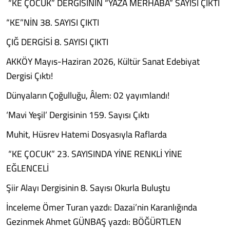
“KE ÇOCUK” DERGİSİNİN “YAZA MERHABA” SAYISI ÇIKTI
“KE”NİN 38. SAYISI ÇIKTI
ÇIĞ DERGİSİ 8. SAYISI ÇIKTI
AKKÖY Mayıs-Haziran 2026, Kültür Sanat Edebiyat
Dergisi Çıktı!
Dünyaların Çoğulluğu, Âlem: 02 yayımlandı!
‘Mavi Yeşil’ Dergisinin 159. Sayısı Çıktı
Muhit, Hüsrev Hatemi Dosyasıyla Raflarda
“KE ÇOCUK” 23. SAYISINDA YİNE RENKLİ YİNE
EĞLENCELİ
Şiir Alayı Dergisinin 8. Sayısı Okurla Buluştu
İnceleme Ömer Turan yazdı: Dazai’nin Karanlığında
Gezinmek Ahmet GÜNBAŞ yazdı: BÖĞÜRTLEN