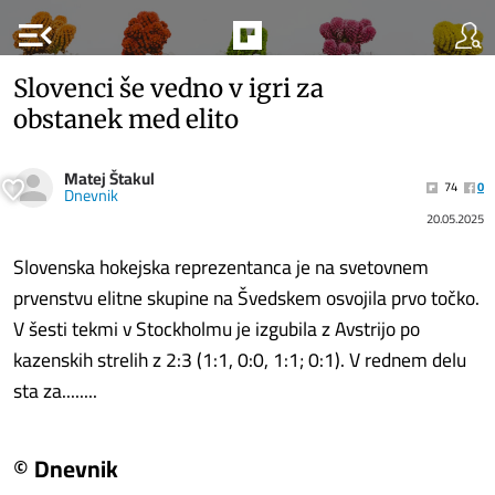
menu_open
Slovenci še vedno v igri za
obstanek med elito
Matej Štakul
74
0
Dnevnik
20.05.2025
Slovenska hokejska reprezentanca je na svetovnem
prvenstvu elitne skupine na Švedskem osvojila prvo točko.
V šesti tekmi v Stockholmu je izgubila z Avstrijo po
kazenskih strelih z 2:3 (1:1, 0:0, 1:1; 0:1). V rednem delu
sta za........
© Dnevnik