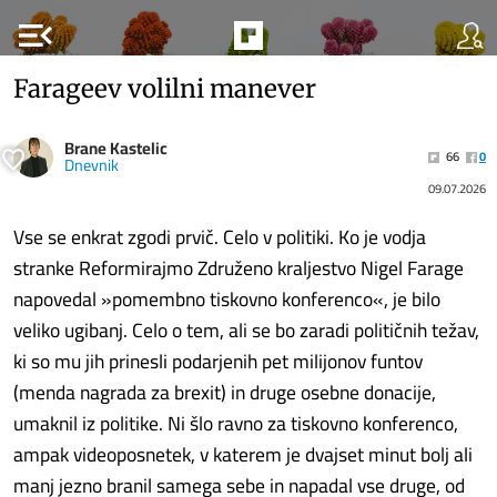
menu_open
Farageev volilni manever
Brane Kastelic
66
0
Dnevnik
09.07.2026
Vse se enkrat zgodi prvič. Celo v politiki. Ko je vodja
stranke Reformirajmo Združeno kraljestvo Nigel Farage
napovedal »pomembno tiskovno konferenco«, je bilo
veliko ugibanj. Celo o tem, ali se bo zaradi političnih težav,
ki so mu jih prinesli podarjenih pet milijonov funtov
(menda nagrada za brexit) in druge osebne donacije,
umaknil iz politike. Ni šlo ravno za tiskovno konferenco,
ampak videoposnetek, v katerem je dvajset minut bolj ali
manj jezno branil samega sebe in napadal vse druge, od