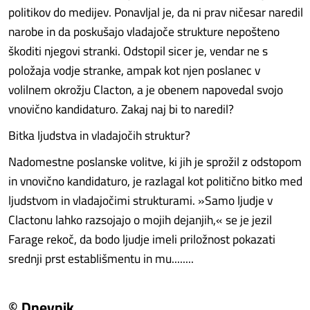
politikov do medijev. Ponavljal je, da ni prav ničesar naredil
narobe in da poskušajo vladajoče strukture nepošteno
škoditi njegovi stranki. Odstopil sicer je, vendar ne s
položaja vodje stranke, ampak kot njen poslanec v
volilnem okrožju Clacton, a je obenem napovedal svojo
vnovično kandidaturo. Zakaj naj bi to naredil?
Bitka ljudstva in vladajočih struktur?
Nadomestne poslanske volitve, ki jih je sprožil z odstopom
in vnovično kandidaturo, je razlagal kot politično bitko med
ljudstvom in vladajočimi strukturami. »Samo ljudje v
Clactonu lahko razsojajo o mojih dejanjih,« se je jezil
Farage rekoč, da bodo ljudje imeli priložnost pokazati
srednji prst establišmentu in mu........
© Dnevnik