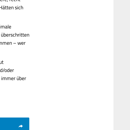
 Hätten sich
ximale
 überschritten
kommen – wer
ut
nd/oder
h immer über