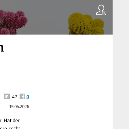
n
47
0
15.04.2026
: Hat der
ere, recht