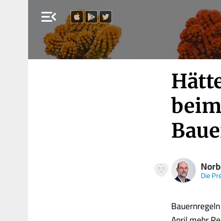
menu_open
Hätt
beim
Baue
Norb
Die Pr
Bauernregeln 
April mehr Re