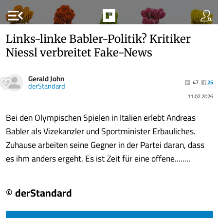
menu_open
Links-linke Babler-Politik? Kritiker
Niessl verbreitet Fake-News
Gerald John
47
25
derStandard
11.02.2026
Bei den Olympischen Spielen in Italien erlebt Andreas
Babler als Vizekanzler und Sportminister Erbauliches.
Zuhause arbeiten seine Gegner in der Partei daran, dass
es ihm anders ergeht. Es ist Zeit für eine offene........
© derStandard