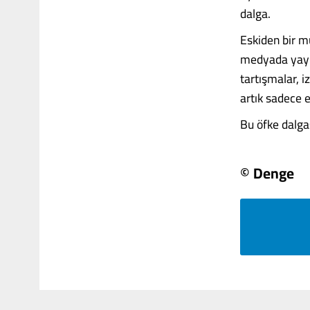
dalga.
Eskiden bir m
medyada yayınl
tartışmalar, 
artık sadece e
Bu öfke dalgası
© Denge