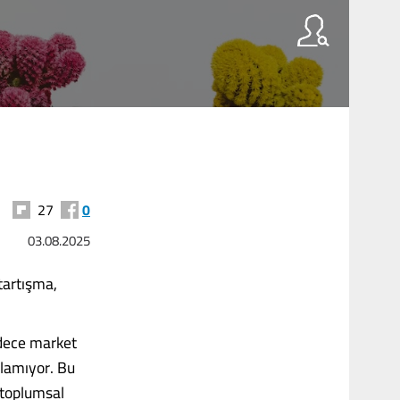
27
0
03.08.2025
tartışma,
adece market
 olamıyor. Bu
 toplumsal