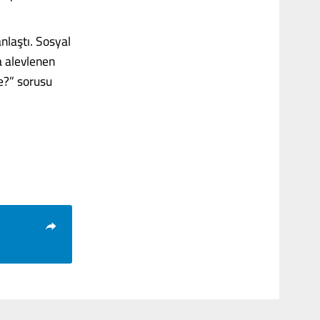
nlaştı. Sosyal
a alevlenen
ze?” sorusu