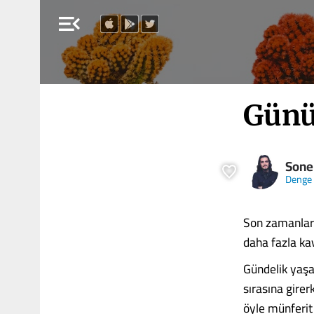
menu_open
Günü
Sone
Denge
Son zamanlard
daha fazla ka
Gündelik yaşa
sırasına girer
öyle münferit