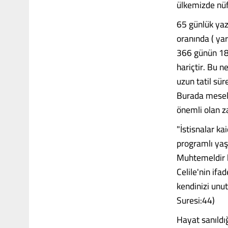
ülkemizde nü
65 günlük yaz 
oranında ( yar
366 günün 180 
hariçtir. Bu 
uzun tatil sü
Burada mesele
önemli olan z
"İstisnalar ka
programlı yaş
Muhtemeldir ki
Celile'nin ifa
kendinizi unu
Suresi:44)
Hayat sanıldığ