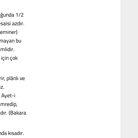
duğunda 1/2
saisi azdır.
seminer)
ınmayan bu
mlidir.
için çok
r, plânlı ve
z.
. Ayet-i
 emredip,
dır. (Bakara
nda kısadır.