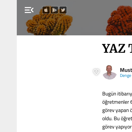
menu_open
YAZ 
Must
Denge
Bugün itibarıy
öğretmenler 6
görev yapan 
oldu. Bu öğre
görev yapıyor.