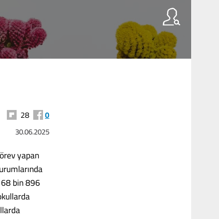
28
0
30.06.2025
 görev yapan
kurumlarında
168 bin 896
okullarda
llarda