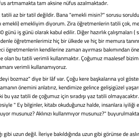
fus artmamakta tam aksine nüfus azalmaktadır.
tatili az bir tatil değildir. Bana "emekli misin?" sorusu sorul
ı emekli) emekliyim diyorum. Zira öğretmenlerin tatili çok, me
günü iş günü olarak kabul edilir. Diğer hazırlık çalışmaları ( 
nedenle öğretmenlerimiz hiç bir ülkede ve hiç bir memura tan
reci ögretmenlerin kendilerine zaman ayırması bakımından öne
 olan bu tatili verimli kullanmaktır. Çoğumuz maalesef bizim 
amanı verimli kullanamıyoruz.
ideyi bozmaz" diye bir lâf var. Çoğu kere başkalarına yol gösteri
amanın önemini anlatırız, kendimize gelince gelişigüzel yaşarı
 bu yaz tatili de çoğumuz için sıradışı yaz tatili olmayacaktır
desiyle " Ey bilginler, kitabı okuduğunuz halde, insanlara iyiliği
tuyor musunuz? Aklınızı kullanmıyor musunuz?" buyurulmakta
ı gibi uzun değil. İleriye bakıldığında uzun gibi görünse de aslı