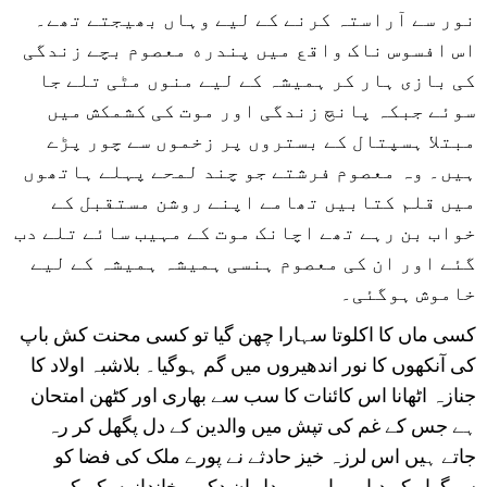
نور سے آراستہ کرنے کے لیے وہاں بھیجتے تھے۔
اس افسوس ناک واقع میں پندره معصوم بچے زندگی
کی بازی ہار کر ہمیشہ کے لیے منوں مٹی تلے جا
سوئے جبکہ پانچ زندگی اور موت کی کشمکش میں
مبتلا ہسپتال کے بستروں پر زخموں سے چور پڑے
ہیں۔ وہ معصوم فرشتے جو چند لمحے پہلے ہاتھوں
میں قلم کتابیں تھامے اپنے روشن مستقبل کے
خواب بن رہے تھے اچانک موت کے مہیب سائے تلے دب
گئے اور ان کی معصوم ہنسی ہمیشہ ہمیشہ کے لیے
خاموش ہوگئی۔
کسی ماں کا اکلوتا سہارا چھن گیا تو کسی محنت کش باپ
کی آنکھوں کا نور اندھیروں میں گم ہوگیا۔ بلاشبہ اولاد کا
جنازہ اٹھانا اس کائنات کا سب سے بھاری اور کٹھن امتحان
ہے جس کے غم کی تپش میں والدین کے دل پگھل کر رہ
جاتے ہیں اس لرزہ خیز حادثے نے پورے ملک کی فضا کو
سوگوار کر دیا ہے اور ہر دل ان دکھی خاندانوں کے کرب