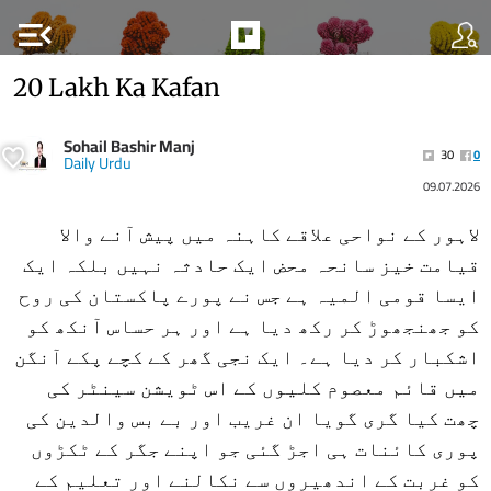
menu_open
20 Lakh Ka Kafan
Sohail Bashir Manj
30
0
Daily Urdu
09.07.2026
لاہور کے نواحی علاقے کاہنہ میں پیش آنے والا
قیامت خیز سانحہ محض ایک حادثہ نہیں بلکہ ایک
ایسا قومی المیہ ہے جس نے پورے پاکستان کی روح
کو جھنجھوڑ کر رکھ دیا ہے اور ہر حساس آنکھ کو
اشکبار کر دیا ہے۔ ایک نجی گھر کے کچے پکے آنگن
میں قائم معصوم کلیوں کے اس ٹویشن سینٹر کی
چھت کیا گری گویا ان غریب اور بے بس والدین کی
پوری کائنات ہی اجڑ گئی جو اپنے جگر کے ٹکڑوں
کو غربت کے اندھیروں سے نکالنے اور تعلیم کے