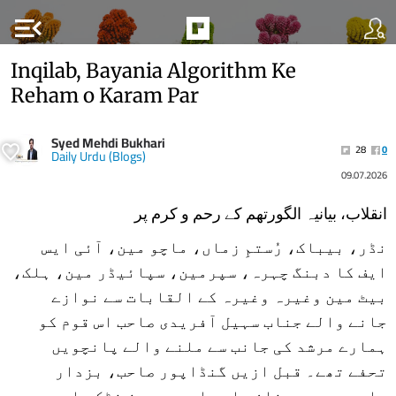
menu_open
Inqilab, Bayania Algorithm Ke
Reham o Karam Par
Syed Mehdi Bukhari
28
0
Daily Urdu (Blogs)
09.07.2026
انقلاب، بیانیہ الگورتھم کے رحم و کرم پر
نڈر، بیباک، رُستمِ زماں، ماچو مین، آئی ایس
ایف کا دبنگ چہرہ، سپرمین، سپائیڈر مین، ہلک،
بیٹ مین وغیرہ وغیرہ کے القابات سے نوازے
جانے والے جناب سہیل آفریدی صاحب اس قوم کو
ہمارے مرشد کی جانب سے ملنے والے پانچویں
تحفے تھے۔ قبل ازیں گنڈاپور صاحب، بزدار
صاحب، محمود خان صاحب اور پرویز خٹک صاحب