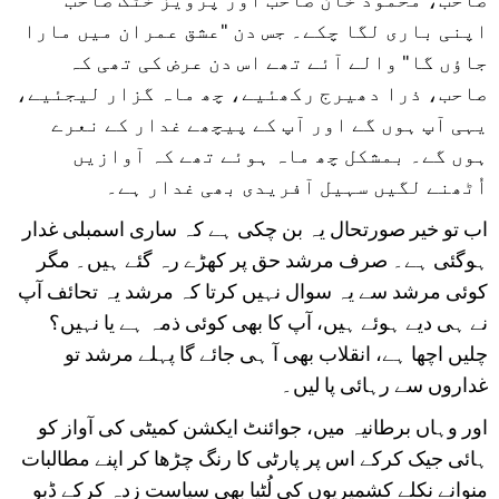
اپنی باری لگا چکے۔ جس دن "عشق عمران میں مارا
جاؤں گا" والے آئے تھے اس دن عرض کی تھی کہ
صاحب، ذرا دھیرج رکھئیے، چھ ماہ گزار لیجئیے،
یہی آپ ہوں گے اور آپ کے پیچھے غدار کے نعرے
ہوں گے۔ بمشکل چھ ماہ ہوئے تھے کہ آوازیں
اُٹھنے لگیں سہیل آفریدی بھی غدار ہے۔
اب تو خیر صورتحال یہ بن چکی ہے کہ ساری اسمبلی غدار
ہوگئی ہے۔ صرف مرشد حق پر کھڑے رہ گئے ہیں۔ مگر
کوئی مرشد سے یہ سوال نہیں کرتا کہ مرشد یہ تحائف آپ
نے ہی دیے ہوئے ہیں، آپ کا بھی کوئی ذمہ ہے یا نہیں؟
چلیں اچھا ہے، انقلاب بھی آ ہی جائے گا پہلے مرشد تو
غداروں سے رہائی پا لیں۔
اور وہاں برطانیہ میں، جوائنٹ ایکشن کمیٹی کی آواز کو
ہائی جیک کرکے اس پر پارٹی کا رنگ چڑھا کر اپنے مطالبات
منوانے نکلے کشمیریوں کی لُٹیا بھی سیاست زدہ کرکے ڈبو