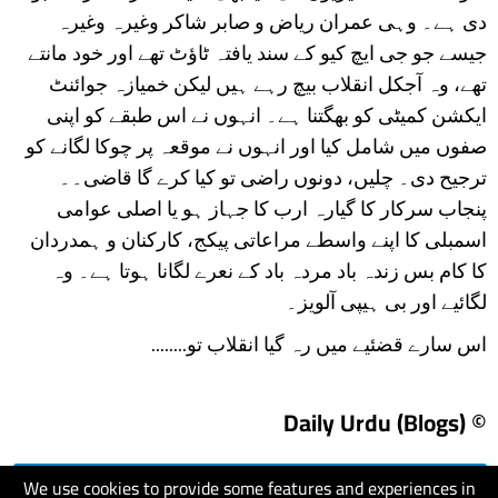
دی ہے۔ وہی عمران ریاض و صابر شاکر وغیرہ وغیرہ
جیسے جو جی ایچ کیو کے سند یافتہ ٹاؤٹ تھے اور خود مانتے
تھے، وہ آجکل انقلاب بیچ رہے ہیں لیکن خمیازہ جوائنٹ
ایکشن کمیٹی کو بھگتنا ہے۔ انہوں نے اس طبقے کو اپنی
صفوں میں شامل کیا اور انہوں نے موقعہ پر چوکا لگانے کو
ترجیح دی۔ چلیں، دونوں راضی تو کیا کرے گا قاضی۔۔
پنجاب سرکار کا گیارہ ارب کا جہاز ہو یا اصلی عوامی
اسمبلی کا اپنے واسطے مراعاتی پیکج، کارکنان و ہمدردان
کا کام بس زندہ باد مردہ باد کے نعرے لگانا ہوتا ہے۔ وہ
لگائیے اور بی ہیپی آلویز۔
اس سارے قضئیے میں رہ گیا انقلاب تو........
© Daily Urdu (Blogs)
We use cookies to provide some features and experiences in