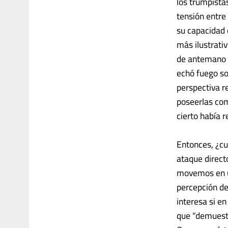
los trumpistas
tensión entre
su capacidad 
más ilustrati
de antemano 
echó fuego so
perspectiva r
poseerlas com
cierto había r
Entonces, ¿cu
ataque direct
movemos en un
percepción de 
interesa si en
que “demuestr