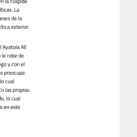
n la cúspide
ticas. La
eses de la
tica exterior
l Ayatola Alí
 le robe de
ego y con el
os preocupa
lo cual
n las propias
o, lo cual
do en este