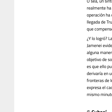
O sea, un sín
realmente ha 
operación ha 
llegada de Tr
que compense 
¿Y lo logró? L
Jamenei evide
alguna manera
objetivo de s
es que ello pu
derivaría en 
fronteras de I
expresa el ca
mismo minuto. 