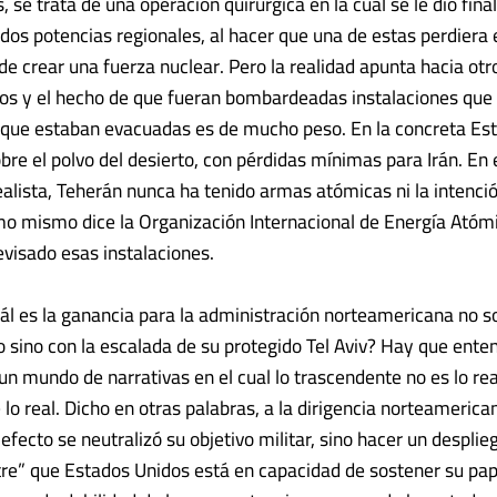
, se trata de una operación quirúrgica en la cual se le dio fina
 dos potencias regionales, al hacer que una de estas perdiera 
de crear una fuerza nuclear. Pero la realidad apunta hacia ot
vos y el hecho de que fueran bombardeadas instalaciones que 
que estaban evacuadas es de mucho peso. En la concreta Es
bre el polvo del desierto, con pérdidas mínimas para Irán. E
ealista, Teherán nunca ha tenido armas atómicas ni la intenci
o mismo dice la Organización Internacional de Energía Atóm
evisado esas instalaciones.
ál es la ganancia para la administración norteamericana no s
o sino con la escalada de su protegido Tel Aviv? Hay que ente
 mundo de narrativas en el cual lo trascendente no es lo real
lo real. Dicho en otras palabras, a la dirigencia norteamerica
 efecto se neutralizó su objetivo militar, sino hacer un despli
e” que Estados Unidos está en capacidad de sostener su pape