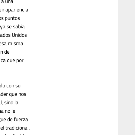
l a una
en apariencia
ros puntos
ya se sabía
tados Unidos
n esa misma
ón de
ica que por
olo con su
nder que nos
, sino la
na no le
egue de fuerza
l tradicional.