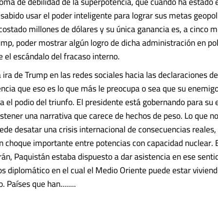
toma de debilidad de la superpotencia, que cuando ha estado e
sabido usar el poder inteligente para lograr sus metas geopolí
costado millones de dólares y su única ganancia es, a cinco m
ump, poder mostrar algún logro de dicha administración en polí
el escándalo del fracaso interno.
a ira de Trump en las redes sociales hacia las declaraciones de
ncia que eso es lo que más le preocupa o sea que su enemigo
 el podio del triunfo. El presidente está gobernando para su 
ostener una narrativa que carece de hechos de peso. Lo que n
ede desatar una crisis internacional de consecuencias reales, 
un choque importante entre potencias con capacidad nuclear. E
rán, Paquistán estaba dispuesto a dar asistencia en ese sentid
os diplomático en el cual el Medio Oriente puede estar vivien
Países que han........