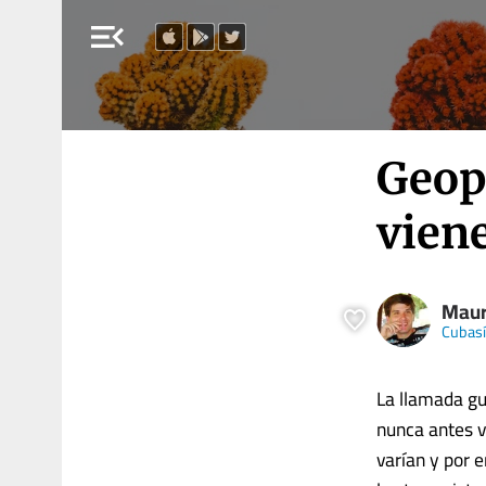
menu_open
Geopo
vien
Maur
Cubasí
La llamada gu
nunca antes v
varían y por 