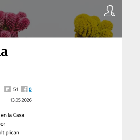
la
51
0
13.05.2026
 en la Casa
por
ltiplican