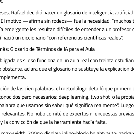
s.
s, Rafael decidió hacer un glosario de inteligencia artificial (
. El motivo —afirma sin rodeos— fue la necesidad: "muchos 
ía emergente les resultan difíciles de entender a un profesor 
 nació un diccionario "con referencias científicas reales".
ás: Glosario de Términos de IA para el Aula
ligada es si eso funciona en un aula real con treinta estudian
o obstante, aclara que el glosario no sustituye la explicación d
complementa.
ción de las cien palabras, el metodólogo detalló que primero e
onocidos pero necesarios: deep learning, two shot o la propia
a palabra que usamos sin saber qué significa realmente". Luego
 relevantes. No hubo comité de expertos ni encuestas previas,
 la convicción de que la herramienta hacía falta.
{ max-width: 200px; display: inline-block; height: auto; backg