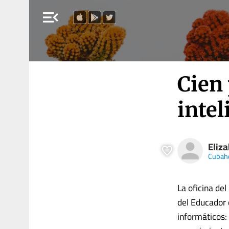
menu_open
Cien 
intel
Eliz
Cubah
La oficina de
del Educador d
informáticos: