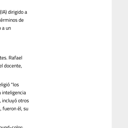
IA) dirigido a
términos de
o a un
tes. Rafael
el docente,
ligió "los
 inteligencia
, incluyó otros
 fueron él, su
round-color: