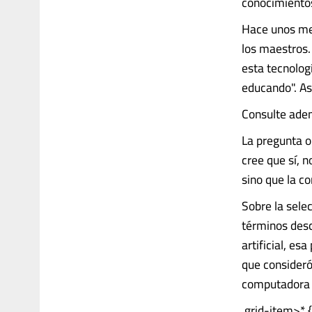
conocimiento
Hace unos mese
los maestros
esta tecnolog
educando". Así
Consulte adem
La pregunta ob
cree que sí, n
sino que la 
Sobre la selec
términos desc
artificial, es
que consideró
computadora y
.grid-item>* 