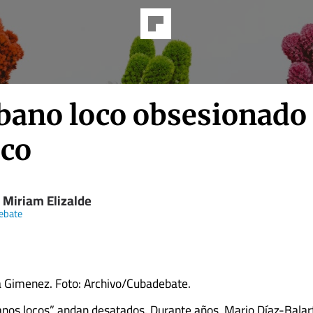
ubano loco obsesionado
co
 Miriam Elizalde
ebate
a Gimenez. Foto: Archivo/Cubadebate.
anos locos” andan desatados. Durante años, Mario Díaz-Balart