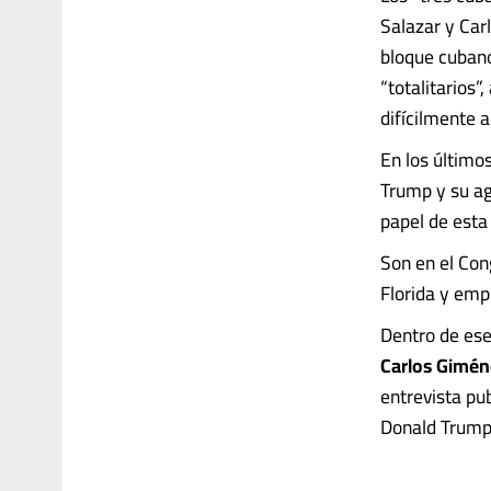
Salazar y Car
bloque cubano
“totalitarios
difícilmente 
En los último
Trump y su ag
papel de esta
Son en el Cong
Florida y emp
Dentro de ese
Carlos Gimén
entrevista pu
Donald Trump qu