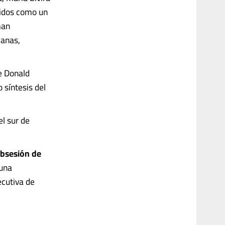
nidos como un
man
ianas,
e Donald
 síntesis del
el sur de
obsesión de
 una
ecutiva de