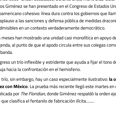
los Giménez se han presentado en el Congreso de Estados U
americano cohesivo: línea dura contra los gobiernos que lla
”, aplauso a las sanciones y defensa pública de medidas dracon
admisibles en un contexto verdaderamente democrático.
s meses han mostrado una unidad casi monolítica en apoyo d
enda, al punto de que el apodo circula entre sus colegas como
 banda.
reso un trío inflexible y estridente que ayuda a fijar el tono d
uja hacia la confrontación en el hemisferio.
 trío, sin embargo, hay un caso especialmente ilustrativo:
la 
ez con México
. La prueba más reciente llegó este martes en
blicada por
The Floridian
, donde Giménez respaldó la orden ej
e clasifica el fentanilo de fabricación ilícita........