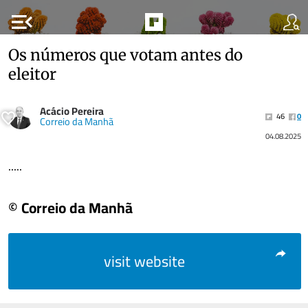
menu_open
Os números que votam antes do
eleitor
Acácio Pereira
46
0
Correio da Manhã
04.08.2025
.....
© Correio da Manhã
visit website