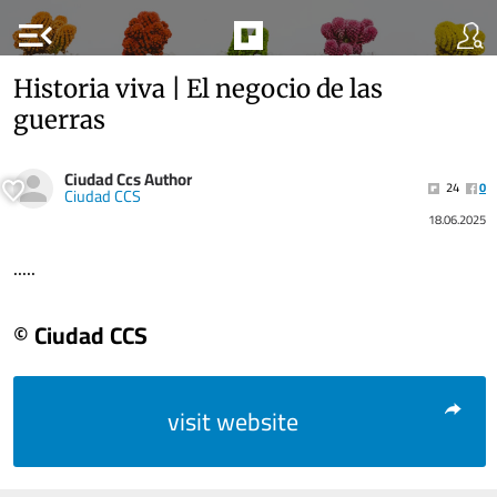
menu_open
Historia viva | El negocio de las
guerras
Ciudad Ccs Author
24
0
Ciudad CCS
18.06.2025
.....
© Ciudad CCS
visit website