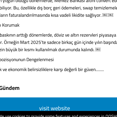
in yoğun olduğu dönemlerde, Merkez Bankası altını convert e
iliyor. Bu, özellikle dış borç geri ödemeleri, swap temizlemele
arın faturalandırılmasında kısa vadeli likidite sağlıyor. ￼ ￼
ını Korumak
 baskının arttığı dönemlerde, döviz ve altın rezervleri piyasa
yor. Örneğin Mart 2025’te sadece birkaç gün içinde yılın başın
zin büyük bir kısmı kullanılmak durumunda kalındı. ￼
pozisyonunun Dengelenmesi
ik ve ekonomik belirsizliklere karşı değerli bir güven........
 Gündem
visit website
We use cookies to provide some features and experiences in QOSH