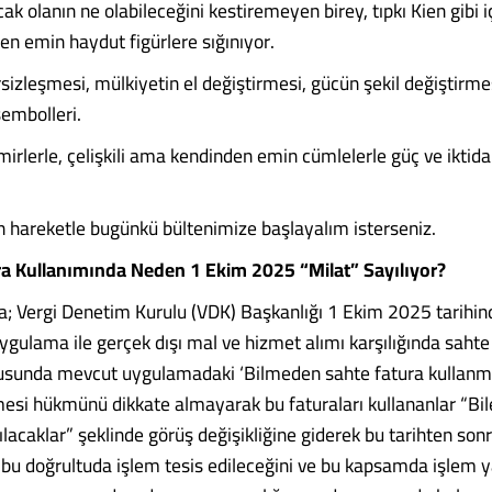
ak olanın ne olabileceğini kestiremeyen birey, tıpkı Kien gibi 
en emin haydut figürlere sığınıyor.
sizleşmesi, mülkiyetin el değiştirmesi, gücün şekil değiştirme
embolleri.
irlerle, çelişkili ama kendinden emin cümlelerle güç ve iktidar
n hareketle bugünkü bültenimize başlayalım isterseniz.
ra Kullanımında Neden 1 Ekim 2025 “Milat” Sayılıyor?
; Vergi Denetim Kurulu (VDK) Başkanlığı 1 Ekim 2025 tarihin
ygulama ile gerçek dışı mal ve hizmet alımı karşılığında sahte
usunda mevcut uygulamadaki ‘Bilmeden sahte fatura kullanm
mesi hükmünü dikkate almayarak bu faturaları kullananlar “Bil
lacaklar” şeklinde görüş değişikliğine giderek bu tarihten son
bu doğrultuda işlem tesis edileceğini ve bu kapsamda işlem ya