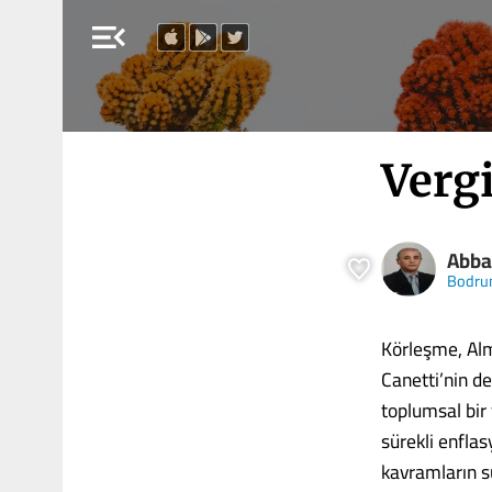
menu_open
Verg
Abba
Bodru
Körleşme, Alm
Canetti’nin de
toplumsal bir
sürekli enflasy
kavramların sü