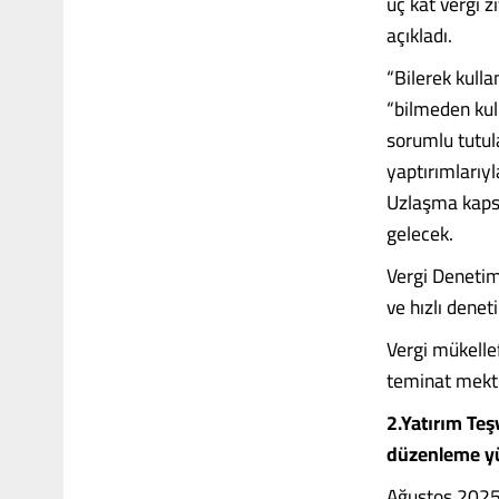
üç kat vergi z
açıkladı.
“Bilerek kulla
“bilmeden kul
sorumlu tutul
yaptırımlarıyl
Uzlaşma kaps
gelecek.
Vergi Denetim
ve hızlı denet
Vergi mükelle
teminat mektu
2.Yatırım Teş
düzenleme yür
Ağustos 2025 