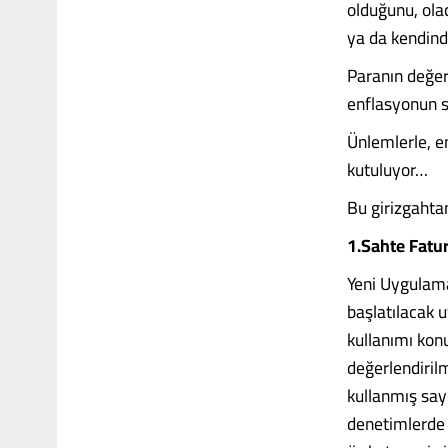
olduğunu, olac
ya da kendind
Paranın değer
enflasyonun s
Ünlemlerle, em
kutuluyor…
Bu girizgahta
1.Sahte Fatu
Yeni Uygulama
başlatılacak u
kullanımı kon
değerlendiril
kullanmış sayı
denetimlerde 