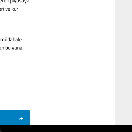
derek piyasaya
ri ve kur
ya müdahale
dan bu yana
E