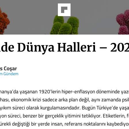
ide Dünya Halleri – 20
s Coşar
m Gündem
anya’da yaşanan 1920’lerin hiper-enflasyon döneminde yazı
hası, ekonomik krizi sadece arka plan değil, aynı zamanda psik
 yıkım süreci olarak kurgulamasındadır. Bugün Türkiye’de yaş
on süreci, benzer bir gerçeklik yitimini tetikliyor. Etiketlerin, f
rekli değiştiği bir yerde insan, referans noktalarını kaybediyo