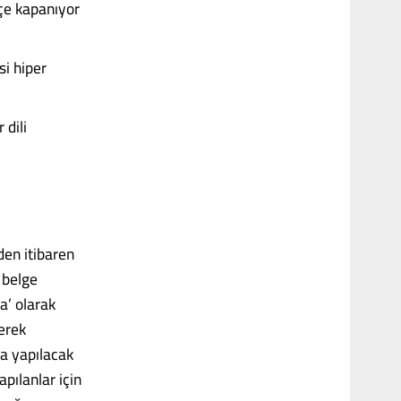
içe kapanıyor
si hiper
 dili
den itibaren
 belge
a’ olarak
erek
ra yapılacak
pılanlar için