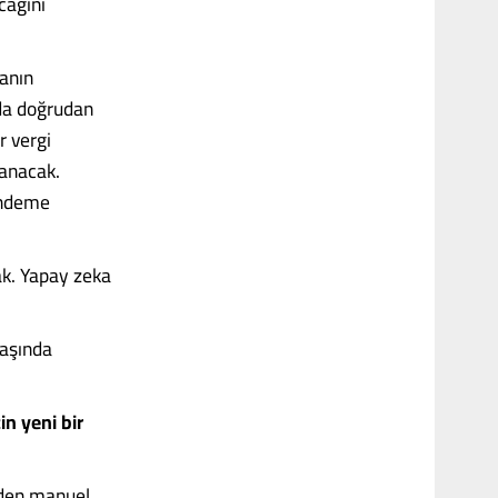
cağını
ranın
 da doğrudan
r vergi
lanacak.
ündeme
ak. Yapay zeka
başında
in yeni bir
nden manuel