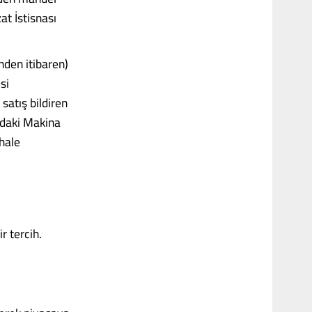
at İstisnası
den itibaren)
si
 satış bildiren
ndaki Makina
hale
r tercih.