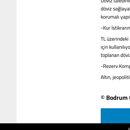
Döviz talebin
döviz sağlayab
korumalı yapıl
-Kur İstikrar
TL üzerindeki
için kullanılı
toplanan dövi
-Rezerv Kom
Altın, jeopolit
© Bodrum