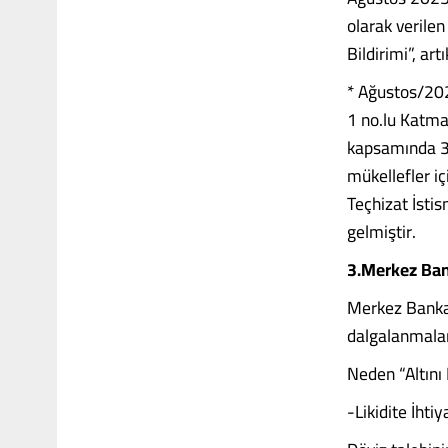
olarak verile
Bildirimi”, ar
* Ağustos/202
1 no.lu Katm
kapsamında 308
mükellefler i
Teçhizat İsti
gelmiştir.
3.Merkez Ban
Merkez Bankas
dalgalanmalara
Neden “Altını
-Likidite İhtiy