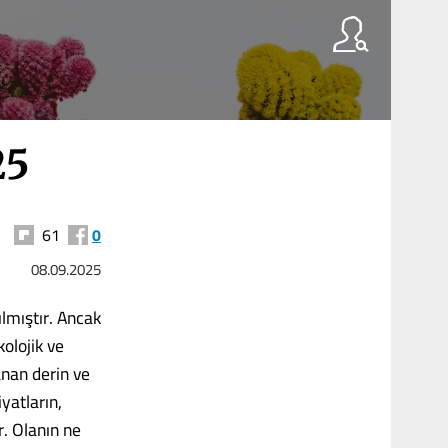
25
61
0
08.09.2025
lmıştır. Ancak
olojik ve
anan derin ve
iyatların,
r. Olanın ne