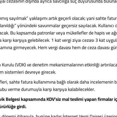
iyaı cezasının dışında ayrıca savcılığa suç duyurusunda buluna
nmış sayılmak” yaklaşımı artık geçerli olacak; yani sahte fatu
lanıldığı” yönündeki savunmalar geçersiz sayılacak. Kullanıcı
acak. Bu kapsamda patronlar veya mükellefler de hapis ve ağı
a karşı karşıya gelebilecek. 1 kat vergi ziyaı cezası 3 kat uygu
amına girmeyecek. Hem vergi davası hem de ceza davası g
 Kurulu (VDK) ve denetim mekanizmalarının etkinliği artırılac
im sistemleri devreye girecek.
fleri, sahte fatura kullanımına bağlı olarak daha incelemenin 
bu verme durumuyla karşı karşıya kalabilecekler.
vik Belgesi kapsamında KDV’siz mal teslimi yapan firmalar iç
ürlüğe girdi.
dönemi itibarıyla, bugüne kadar İnternet Vergi Dairesi üzeri