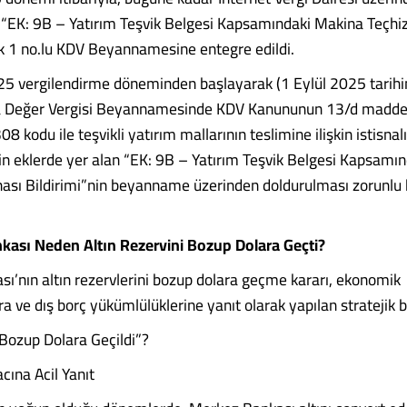
n “EK: 9B – Yatırım Teşvik Belgesi Kapsamındaki Makina Teçhiz
tık 1 no.lu KDV Beyannamesine entegre edildi.
5 vergilendirme döneminden başlayarak (1 Eylül 2025 tarihin
a Değer Vergisi Beyannamesinde KDV Kanununun 13/d madde
 kodu ile teşvikli yatırım mallarının teslimine ilişkin istisnalı
çin eklerde yer alan “EK: 9B – Yatırım Teşvik Belgesi Kapsamı
snası Bildirimi”nin beyanname üzerinden doldurulması zorunlu 
kası Neden Altın Rezervini Bozup Dolara Geçti?
ı’nın altın rezervlerini bozup dolara geçme kararı, ekonomik
 ve dış borç yükümlülüklerine yanıt olarak yapılan stratejik bi
 Bozup Dolara Geçildi”?
acına Acil Yanıt