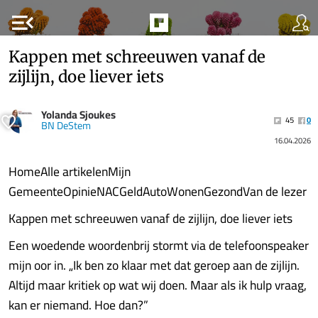
menu_open
Kappen met schreeuwen vanaf de
zijlijn, doe liever iets
Yolanda Sjoukes
45
0
BN DeStem
16.04.2026
HomeAlle artikelenMijn
GemeenteOpinieNACGeldAutoWonenGezondVan de lezer
Kappen met schreeuwen vanaf de zijlijn, doe liever iets
Een woedende woordenbrij stormt via de telefoonspeaker
mijn oor in. „Ik ben zo klaar met dat geroep aan de zijlijn.
Altijd maar kritiek op wat wij doen. Maar als ik hulp vraag,
kan er niemand. Hoe dan?”