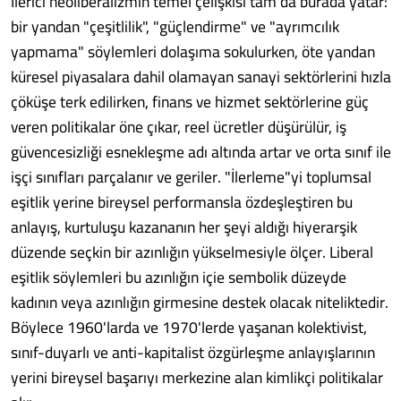
İlerici neoliberalizmin temel çelişkisi tam da burada yatar:
bir yandan "çeşitlilik", "güçlendirme" ve "ayrımcılık
yapmama" söylemleri dolaşıma sokulurken, öte yandan
küresel piyasalara dahil olamayan sanayi sektörlerini hızla
çöküşe terk edilirken, finans ve hizmet sektörlerine güç
veren politikalar öne çıkar, reel ücretler düşürülür, iş
güvencesizliği esnekleşme adı altında artar ve orta sınıf ile
işçi sınıfları parçalanır ve geriler. "İlerleme"yi toplumsal
eşitlik yerine bireysel performansla özdeşleştiren bu
anlayış, kurtuluşu kazananın her şeyi aldığı hiyerarşik
düzende seçkin bir azınlığın yükselmesiyle ölçer. Liberal
eşitlik söylemleri bu azınlığın içie sembolik düzeyde
kadının veya azınlığın girmesine destek olacak niteliktedir.
Böylece 1960'larda ve 1970'lerde yaşanan kolektivist,
sınıf-duyarlı ve anti-kapitalist özgürleşme anlayışlarının
yerini bireysel başarıyı merkezine alan kimlikçi politikalar