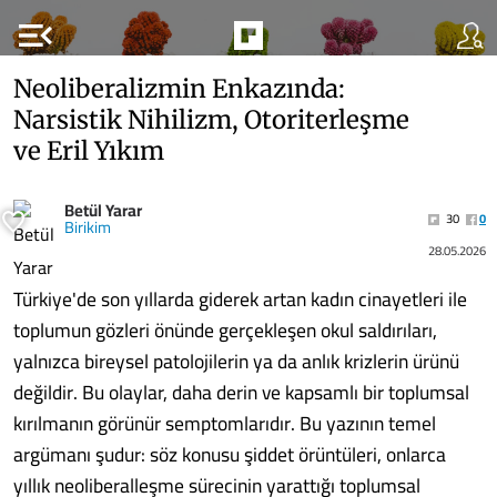
menu_open
Neoliberalizmin Enkazında:
Narsistik Nihilizm, Otoriterleşme
ve Eril Yıkım
Betül Yarar
30
0
Birikim
28.05.2026
Türkiye'de son yıllarda giderek artan kadın cinayetleri ile
toplumun gözleri önünde gerçekleşen okul saldırıları,
yalnızca bireysel patolojilerin ya da anlık krizlerin ürünü
değildir. Bu olaylar, daha derin ve kapsamlı bir toplumsal
kırılmanın görünür semptomlarıdır. Bu yazının temel
argümanı şudur: söz konusu şiddet örüntüleri, onlarca
yıllık neoliberalleşme sürecinin yarattığı toplumsal