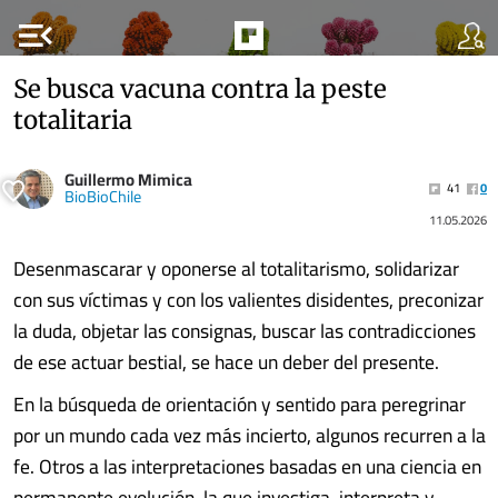
menu_open
Se busca vacuna contra la peste
totalitaria
Guillermo Mimica
41
0
BioBioChile
11.05.2026
Desenmascarar y oponerse al totalitarismo, solidarizar
con sus víctimas y con los valientes disidentes, preconizar
la duda, objetar las consignas, buscar las contradicciones
de ese actuar bestial, se hace un deber del presente.
En la búsqueda de orientación y sentido para peregrinar
por un mundo cada vez más incierto, algunos recurren a la
fe. Otros a las interpretaciones basadas en una ciencia en
permanente evolución, la que investiga, interpreta y