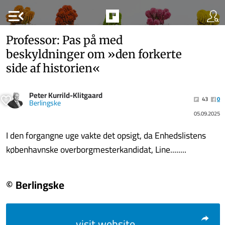
menu_open
Professor: Pas på med
beskyldninger om »den forkerte
side af historien«
Peter Kurrild-Klitgaard
43
0
Berlingske
05.09.2025
I den forgangne uge vakte det opsigt, da Enhedslistens
københavnske overborgmesterkandidat, Line........
© Berlingske
visit website