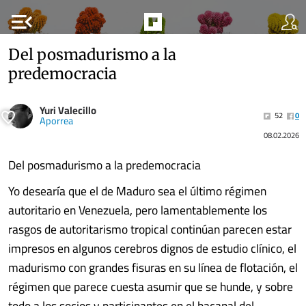
menu_open
Del posmadurismo a la
predemocracia
Yuri Valecillo
52
0
Aporrea
08.02.2026
Del posmadurismo a la predemocracia
Yo desearía que el de Maduro sea el último régimen
autoritario en Venezuela, pero lamentablemente los
rasgos de autoritarismo tropical continúan parecen estar
impresos en algunos cerebros dignos de estudio clínico, el
madurismo con grandes fisuras en su línea de flotación, el
régimen que parece cuesta asumir que se hunde, y sobre
todo a los socios y participantes en el bacanal del