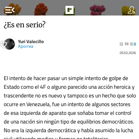
menu_open
¿Es en serio?
Yuri Valecillo
53
0
Aporrea
05.02.2026
El intento de hacer pasar un simple intento de golpe de
Estado como el 4F o alguno parecido una acción heroica y
trascendente no es nuevo y tampoco es un hecho que solo
ocurre en Venezuela, fue un intento de algunos sectores
de esa izquierda de aparato que soñaba tomar el control
de una nación sin ningún tipo de equilibrios democráticos.
No era la izquierda democrática y había asumido la lucha
civil utilizando medios y formas no totalitarias.