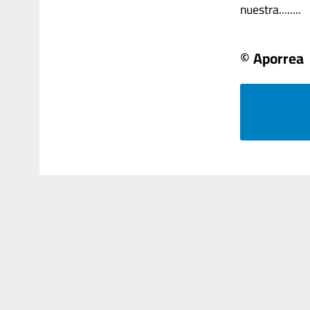
nuestra........
© Aporrea