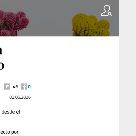
a
o
46
0
02.05.2026
o desde el
fecto por