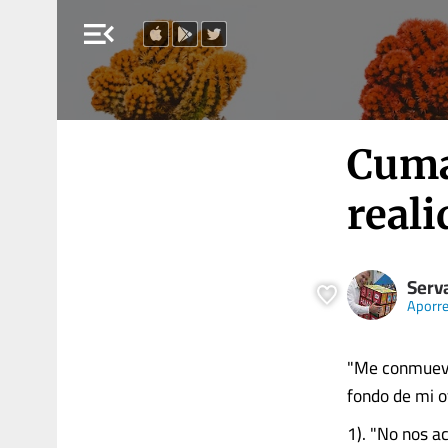
menu_open
Cuma
reali
Serv
Aporr
​"Me conmueve
fondo de mi o
1). "No nos ac