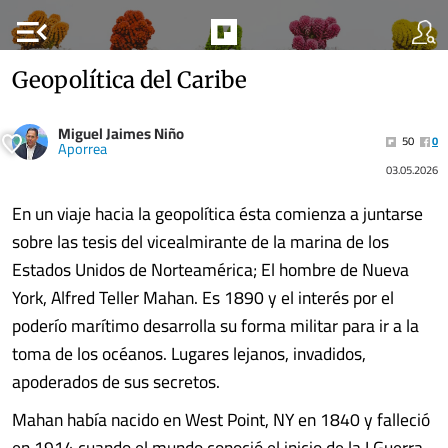
menu_open
Geopolítica del Caribe
Miguel Jaimes Niño
50
0
Aporrea
03.05.2026
En un viaje hacia la geopolítica ésta comienza a juntarse
sobre las tesis del vicealmirante de la marina de los
Estados Unidos de Norteamérica; El hombre de Nueva
York, Alfred Teller Mahan. Es 1890 y el interés por el
poderío marítimo desarrolla su forma militar para ir a la
toma de los océanos. Lugares lejanos, invadidos,
apoderados de sus secretos.
Mahan había nacido en West Point, NY en 1840 y falleció
en 1914 cuando el mundo conoció el inicio de la I Guerra