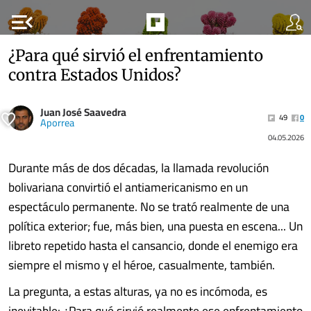
menu_open
¿Para qué sirvió el enfrentamiento
contra Estados Unidos?
Juan José Saavedra
49
0
Aporrea
04.05.2026
Durante más de dos décadas, la llamada revolución
bolivariana convirtió el antiamericanismo en un
espectáculo permanente. No se trató realmente de una
política exterior; fue, más bien, una puesta en escena... Un
libreto repetido hasta el cansancio, donde el enemigo era
siempre el mismo y el héroe, casualmente, también.
La pregunta, a estas alturas, ya no es incómoda, es
inevitable: ¿Para qué sirvió realmente ese enfrentamiento