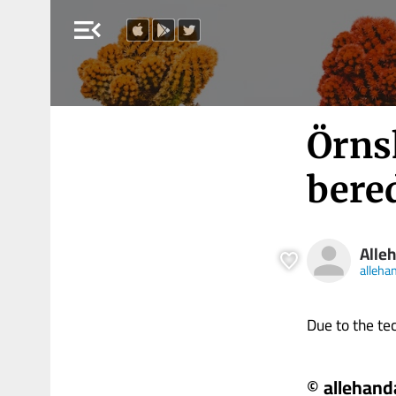
menu_open
Örns
bere
Alle
alleha
Due to the tech
© allehand