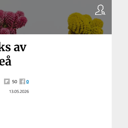
ks av
eå
50
0
13.05.2026