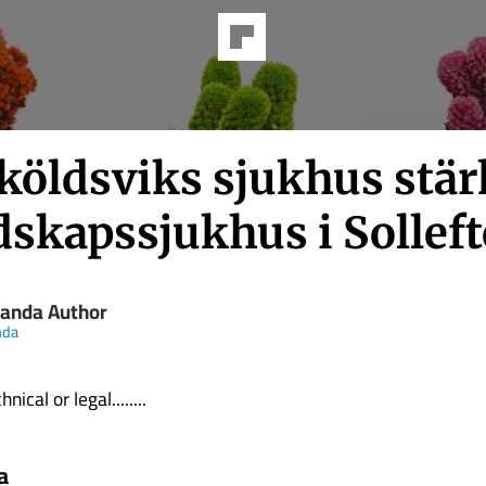
köldsviks sjukhus stär
dskapssjukhus i Solleft
handa Author
nda
nical or legal........
a