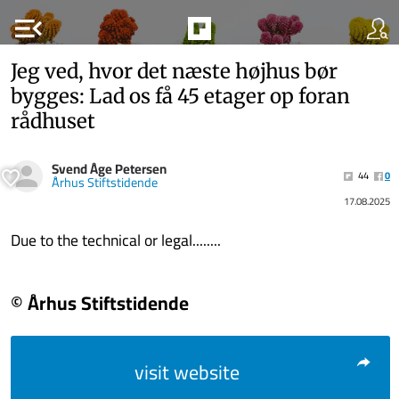
menu_open
Jeg ved, hvor det næste højhus bør
bygges: Lad os få 45 etager op foran
rådhuset
Svend Åge Petersen
44
0
Århus Stiftstidende
17.08.2025
Due to the technical or legal........
© Århus Stiftstidende
visit website