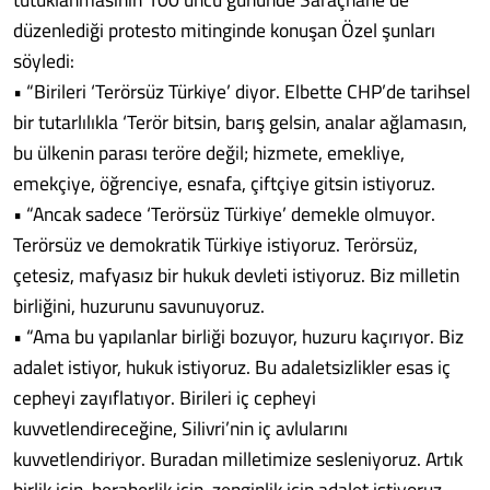
düzenlediği protesto mitinginde konuşan Özel şunları
söyledi:
• “Birileri ‘Terörsüz Türkiye’ diyor. Elbette CHP’de tarihsel
bir tutarlılıkla ‘Terör bitsin, barış gelsin, analar ağlamasın,
bu ülkenin parası teröre değil; hizmete, emekliye,
emekçiye, öğrenciye, esnafa, çiftçiye gitsin istiyoruz.
• “Ancak sadece ‘Terörsüz Türkiye’ demekle olmuyor.
Terörsüz ve demokratik Türkiye istiyoruz. Terörsüz,
çetesiz, mafyasız bir hukuk devleti istiyoruz. Biz milletin
birliğini, huzurunu savunuyoruz.
• “Ama bu yapılanlar birliği bozuyor, huzuru kaçırıyor. Biz
adalet istiyor, hukuk istiyoruz. Bu adaletsizlikler esas iç
cepheyi zayıflatıyor. Birileri iç cepheyi
kuvvetlendireceğine, Silivri’nin iç avlularını
kuvvetlendiriyor. Buradan milletimize sesleniyoruz. Artık
birlik için, beraberlik için, zenginlik için adalet istiyoruz.