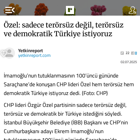
menu_open
Özel: sadece terörsüz değil, terörsüz
ve demokratik Türkiye istiyoruz
Yetkinreport
22
0
yetkinreport.com
02.07.2025
İmamoğlu’nun tutuklanmasının 100’üncü gününde
Saraçhane’de konuşan CHP lideri Özel hem terörsüz hem
demokratik Türkiye istiyoruz dedi. (Foto: CHP)
CHP lideri Özgür Özel partisinin sadece terörsüz değil,
terörsüz ve demokratik bir Türkiye istediğini söyledi.
İstanbul Büyükşehir Belediye (İBB) Başkanı ve CHP’nin
Cumhurbaşkanı adayı Ekrem İmamoğlu’nun
tutuklanmasının 100’üncü gününde Saraçhane’de