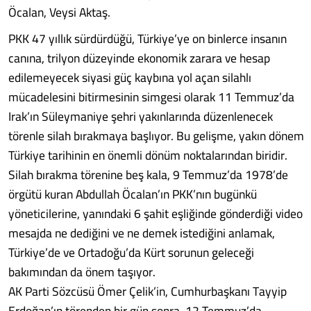
Öcalan, Veysi Aktaş.
PKK 47 yıllık sürdürdüğü, Türkiye’ye on binlerce insanın
canına, trilyon düzeyinde ekonomik zarara ve hesap
edilemeyecek siyasi güç kaybına yol açan silahlı
mücadelesini bitirmesinin simgesi olarak 11 Temmuz’da
Irak’ın Süleymaniye şehri yakınlarında düzenlenecek
törenle silah bırakmaya başlıyor. Bu gelişme, yakın dönem
Türkiye tarihinin en önemli dönüm noktalarından biridir.
Silah bırakma törenine beş kala, 9 Temmuz’da 1978’de
örgütü kuran Abdullah Öcalan’ın PKK’nın bugünkü
yöneticilerine, yanındaki 6 şahit eşliğinde gönderdiği video
mesajda ne dediğini ve ne demek istediğini anlamak,
Türkiye’de ve Ortadoğu’da Kürt sorunun geleceği
bakımından da önem taşıyor.
AK Parti Sözcüsü Ömer Çelik’in, Cumhurbaşkanı Tayyip
Erdoğan’ın törenden bir gün sonra, 12 Temmuz’da