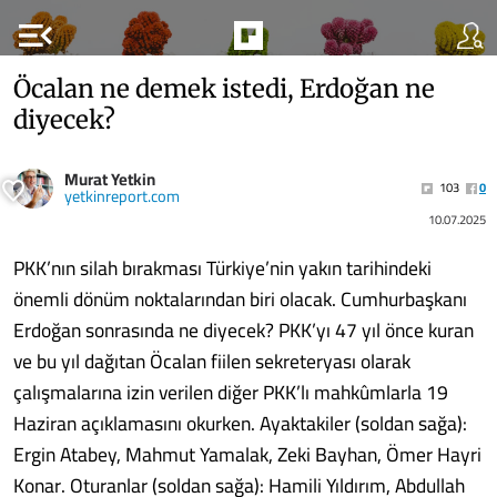
menu_open
Öcalan ne demek istedi, Erdoğan ne
diyecek?
Murat Yetkin
103
0
yetkinreport.com
10.07.2025
PKK’nın silah bırakması Türkiye’nin yakın tarihindeki
önemli dönüm noktalarından biri olacak. Cumhurbaşkanı
Erdoğan sonrasında ne diyecek? PKK’yı 47 yıl önce kuran
ve bu yıl dağıtan Öcalan fiilen sekreteryası olarak
çalışmalarına izin verilen diğer PKK’lı mahkûmlarla 19
Haziran açıklamasını okurken. Ayaktakiler (soldan sağa):
Ergin Atabey, Mahmut Yamalak, Zeki Bayhan, Ömer Hayri
Konar. Oturanlar (soldan sağa): Hamili Yıldırım, Abdullah