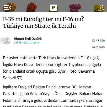
menu_open
F-35 mi Eurofighter mı F-16 mı?
Türkiye’nin Stratejik Tercihi
Ahmet Erdi Öztürk
43
0
yetkinreport.com
02.07.2025
Bir askeri tatbikatta Türk Hava Kuvvetlerinin F-16 uçağı,
İngiliz Hava Kuvvetlerinin Eurofighter Thyphoon uçağıyla
(ön plandaki) ortak uçuşta görülüyor. (Foto: Savunma
Sanayii ST)
İngiltere Dışişleri Bakanı David Lammy, 30 Haziran
Pazartesi günü Ankara’daydı. Önce Dışişleri Bakanı Hakan
Fidan’la bir araya geldi, ardından Cumhurbaşkanı Erdoğan
tarafından Beştepe’de kabul edildi. Bu ziyaret, Erdoğan’ın